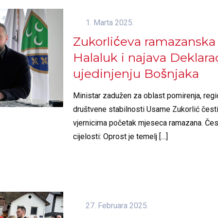
1. Marta 2025.
Zukorlićeva ramazanska
Halaluk i najava Deklarac
ujedinjenju Bošnjaka
Ministar zadužen za oblast pomirenja, regi
društvene stabilnosti Usame Zukorlić česti
vjernicima početak mjeseca ramazana. Čes
cijelosti: Oprost je temelj
[…]
27. Februara 2025.