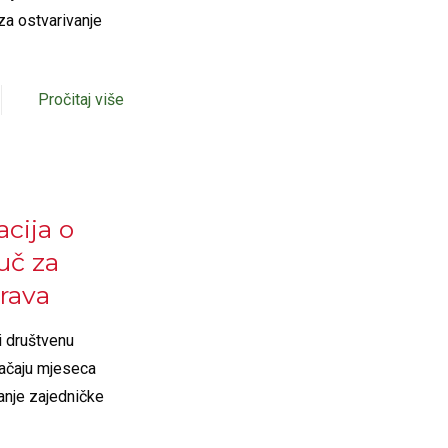
za ostvarivanje
Pročitaj više
acija o
uč za
rava
i društvenu
načaju mjeseca
janje zajedničke