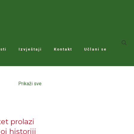
sti
Izvještaji
Kontakt
Učlani se
Prikaži sve
et prolazi
j historiji