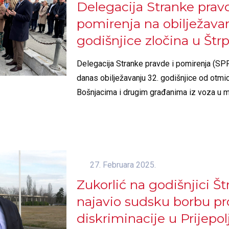
Delegacija Stranke pravd
pomirenja na obilježava
godišnjice zločina u Štr
Delegacija Stranke pravde i pomirenja (SPP
danas obilježavanju 32. godišnjice od otmic
Bošnjacima i drugim građanima iz voza u mj
27. Februara 2025.
Zukorlić na godišnjici Š
najavio sudsku borbu pr
diskriminacije u Prijepol