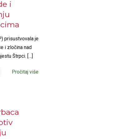
e i
nju
pcima
) prisustvovala je
e i zločina nad
estu Štrpci.
[…]
Pročitaj više
trbaca
otiv
ju