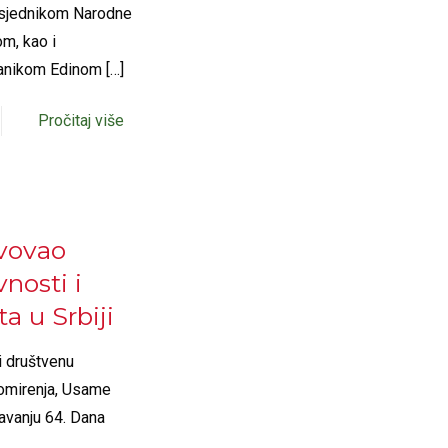
dsjednikom Narodne
m, kao i
lanikom Edinom
[…]
Pročitaj više
tvovao
nosti i
a u Srbiji
i društvenu
pomirenja, Usame
avanju 64. Dana