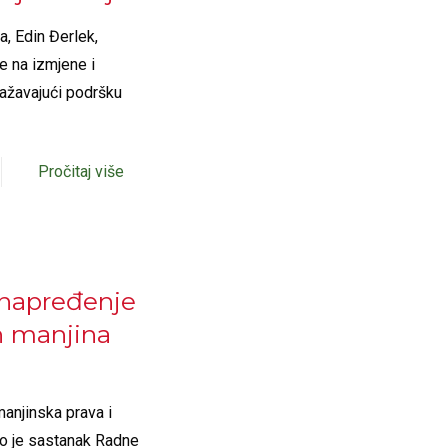
a, Edin Đerlek,
e na izmjene i
ažavajući podršku
Pročitaj više
unapređenje
h manjina
manjinska prava i
io je sastanak Radne