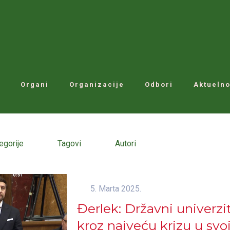
Organi
Organizacije
Odbori
Aktuelno
egorije
Tagovi
Autori
5. Marta 2025.
Đerlek: Državni univerzit
kroz najveću krizu u svojo