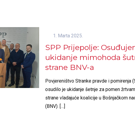
1. Marta 2025.
SPP Prijepolje: Osuđuj
ukidanje mimohoda šut
strane BNV-a
Povjereništvo Stranke pravde i pomirenja (
osudilo je ukidanje šetnje za pomen žrtva
strane vladajuće koalicije u Bošnjačkom na
(BNV).
[…]