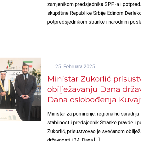
zamjenikom predsjednika SPP-a i potpre
skupštine Republike Srbije Edinom Đerleko
potpredsjednikom stranke i narodnim pos
25. Februara 2025.
Ministar Zukorlić prisus
obilježavanju Dana držav
Dana oslobođenja Kuvajt
Ministar za pomirenje, regionalnu saradnju 
stabilnost i predsjednik Stranke pravde i 
Zukorlić, prisustvovao je svečanom obiljež
državnosti i 34. Dana
[…]