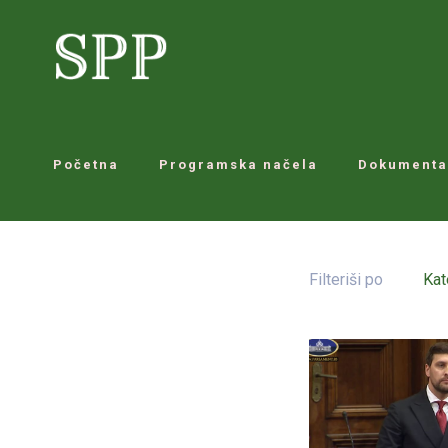
Početna
Programska načela
Dokumenta
Filteriši po
Kat