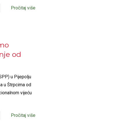
Pročitaj više
emo
nje od
SPP) u Pijepolju
ma u Štrpcima od
cionalnom vijeću
Pročitaj više