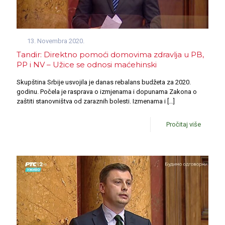
13. Novembra 2020.
Tandir: Direktno pomoći domovima zdravlja u PB,
PP i NV – Užice se odnosi maćehinski
Skupština Srbije usvojila je danas rebalans budžeta za 2020.
godinu. Počela je rasprava o izmjenama i dopunama Zakona o
zaštiti stanovništva od zaraznih bolesti. Izmenama i
[…]
Pročitaj više