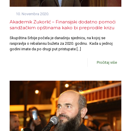
10. Novembra 2020.
Akademik Zukorlić – Finansijski dodatno pomoći
sandžačkim opštinama kako bi preprodile krizu
Skupština Srbije počela je današnju sjednicu, na kojoj se
raspravlja o rebalansu bužeta za 2020. godinu. Kada u jednoj
godini imate da po drugi put pristupate
[…]
Pročitaj više