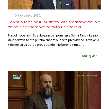
10. Novembra 2020.
Tandir o rebalansu budžeta: Više sredstava izdvojiti
za bolnice i domove zdravlja u Sandžaku
Narodni poslanik Stranke pravde i pomirenja Samir Tandir kazao
da podržava to što je rebalansom budžeta predviđeno izdvajanja
više novca za borbu protiv pandemije korona virusa.
[…]
Pročitaj više