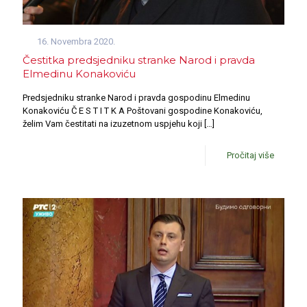
16. Novembra 2020.
Čestitka predsjedniku stranke Narod i pravda
Elmedinu Konakoviću
Predsjedniku stranke Narod i pravda gospodinu Elmedinu
Konakoviću Č E S T I T K A Poštovani gospodine Konakoviću,
želim Vam čestitati na izuzetnom uspjehu koji
[…]
Pročitaj više