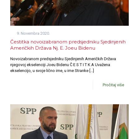
9. Novembra 2020.
Čestitka novoizabranom predsjedniku Sjedinjenih
Američkih Država Nj. E. Joeu Bidenu
Novoizabranom predsjedniku Sjedinjenih Američkih Država
njegovoj ekselenciji Joeu Bidenu Č E S T I T K A Uvažena
ekselencijo, u svoje lično ime, u ime Stranke
[…]
Pročitaj više