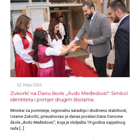
22. Maja 2026.
Zukorlić na Danu škole „Avdo Međedović“: Simbol
identiteta i primjer drugim školama
Ministar za pomirenje, regionalnu saradnju i društvenu stabilnost,
Usame Zukorlić, prisustvovao je danas proslavi Dana Osnovne
škole „Avdo Međedović“, koja je obilježila 19 godina uspješnog
rada
[…]