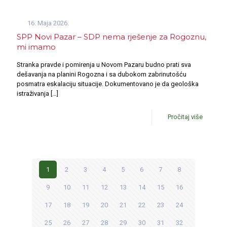
16. Maja 2026.
SPP Novi Pazar – SDP nema rješenje za Rogoznu,
mi imamo
Stranka pravde i pomirenja u Novom Pazaru budno prati sva
dešavanja na planini Rogozna i sa dubokom zabrinutošću
posmatra eskalaciju situacije. Dokumentovano je da geološka
istraživanja
[…]
Pročitaj više
1
2
3
4
5
6
7
8
9
10
11
12
13
14
15
16
17
18
19
20
21
22
23
24
25
26
27
28
29
30
31
32