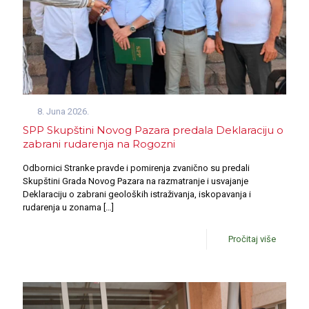
8. Juna 2026.
SPP Skupštini Novog Pazara predala Deklaraciju o
zabrani rudarenja na Rogozni
Odbornici Stranke pravde i pomirenja zvanično su predali
Skupštini Grada Novog Pazara na razmatranje i usvajanje
Deklaraciju o zabrani geoloških istraživanja, iskopavanja i
rudarenja u zonama
[…]
Pročitaj više