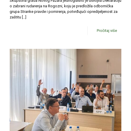
Skupština grada Novog Pazara jednoglasno je usvojila Deklaraciju
o zabrani rudarenja na Rogozni, koju je predložila odbornička
grupa Stranke pravde i pomirenja, potvrđujući opredijeljenost za
zaštitu
[…]
Pročitaj više