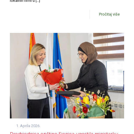
lokalnih firmi u
[…]
Pročitaj više
1. Aprila 2026.
Predsjednica opštine Sjenica ugostila ministarku