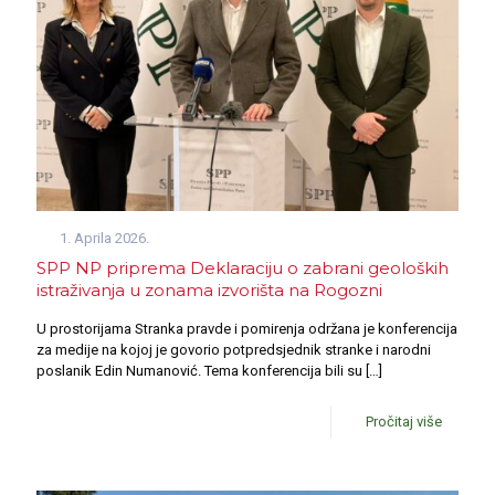
1. Aprila 2026.
SPP NP priprema Deklaraciju o zabrani geoloških
istraživanja u zonama izvorišta na Rogozni
U prostorijama Stranka pravde i pomirenja održana je konferencija
za medije na kojoj je govorio potpredsjednik stranke i narodni
poslanik Edin Numanović. Tema konferencija bili su
[…]
Pročitaj više