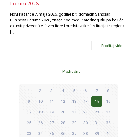
Forum 2026
Novi Pazar će 7. maja 2026. godine biti domaćin Sandžak
Business Foruma 2026, značajnog međunarodnog skupa koji će
okupiti privrednike, investitore i predstavnike institucija iz regiona
[…]
Pročitaj više
Prethodna
1
2
3
4
5
6
7
8
9
10
11
12
13
14
15
16
17
18
19
20
21
22
23
24
25
26
27
28
29
30
31
32
33
34
35
36
37
38
39
40