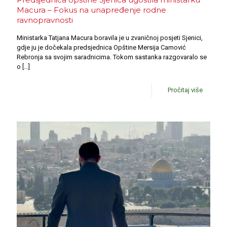
Macura – Fokus na unapređenje rodne
ravnopravnosti
Ministarka Tatjana Macura boravila je u zvaničnoj posjeti Sjenici,
gdje ju je dočekala predsjednica Opštine Mersija Camović
Rebronja sa svojim saradnicima. Tokom sastanka razgovaralo se
o
[…]
Pročitaj više