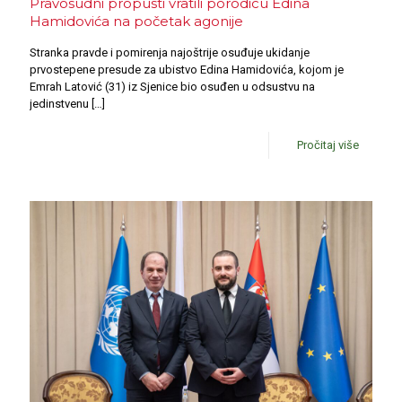
Pravosudni propusti vratili porodicu Edina
Hamidovića na početak agonije
Stranka pravde i pomirenja najoštrije osuđuje ukidanje
prvostepene presude za ubistvo Edina Hamidovića, kojom je
Emrah Latović (31) iz Sjenice bio osuđen u odsustvu na
jedinstvenu
[…]
Pročitaj više