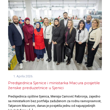
1. Aprila 2026.
Predsjednica Sjenice i ministarka Macura posjetile
ženske preduzetnice u Sjenici
Predsjednica opštine Sjenica, Mersija Camović Rebronja, zajedno
sa ministarkom bez portfelja zaduženom za rodnu ravnopravnost,
Tatjanom Macurom, danas je posjetila jednu od najuspješnijih