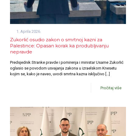
1. Aprila 2026.
Zukorlić osudio zakon o smrtnoj kazni za
Palestince: Opasan korak ka produbljivanju
nepravde
Predsjednik Stranke pravde i pomirenja i ministar Usame Zukorlić
oglasio se povodom usvajanja zakona u izraelskom Knesetu
kojim se, kako je naveo, uvodi smrtna kazna isključivo
[…]
Pročitaj više