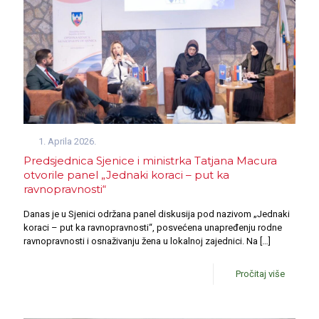
1. Aprila 2026.
Predsjednica Sjenice i ministrka Tatjana Macura
otvorile panel „Jednaki koraci – put ka
ravnopravnosti“
Danas je u Sjenici održana panel diskusija pod nazivom „Jednaki
koraci – put ka ravnopravnosti“, posvećena unapređenju rodne
ravnopravnosti i osnaživanju žena u lokalnoj zajednici. Na
[…]
Pročitaj više