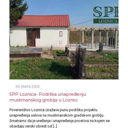
30. Marta 2026.
SPP Loznica- Podrška unapređenju
muslimanskog groblja u Loznici
Povereništvo Loznica izražava punu podršku projektu
unapređenja uslova na muslimanskom gradskom groblju.
Smatramo da je uređenje i unapređenje prostora na kojem se
obavljaju verski obredi od
[…]