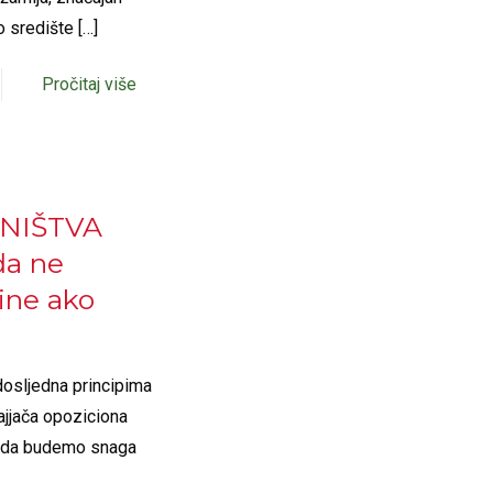
o središte
[…]
Pročitaj više
NIŠTVA
da ne
ine ako
dosljedna principima
ajjača opoziciona
 da budemo snaga