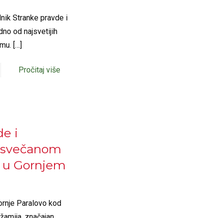
dnik Stranke pravde i
no od najsvetijih
imu.
[…]
Pročitaj više
e i
a svečanom
e u Gornjem
Gornje Paralovo kod
žamija, značajan