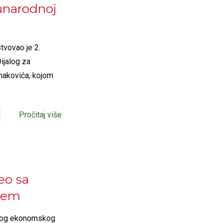
narodnoj
tvovao je 2.
ijalog za
nakovića, kojom
Pročitaj više
eo sa
jem
rskog ekonomskog