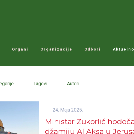
Organi
Organizacije
Odbori
Aktuelno
egorije
Tagovi
Autori
24. Maja 2025.
Ministar Zukorlić hodoča
džamiju Al Aksa u Jerus