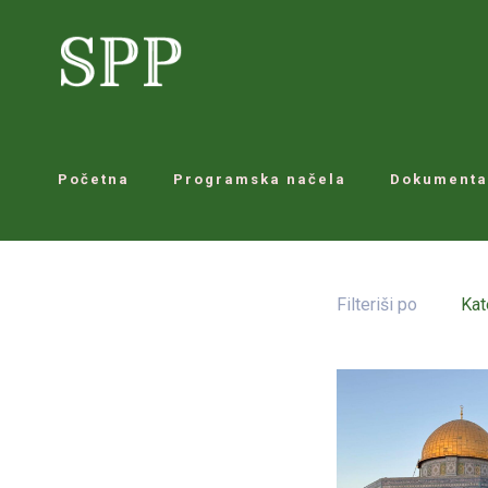
Početna
Programska načela
Dokumenta
Filteriši po
Kat