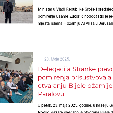
Ministar u Vladi Republike Srbije i predsje
pomirenja Usame Zukorlić hodočastio je jed
mjesta islama – džamiju Al Aksa u Jerusal
23. Maja 2025.
Delegacija Stranke pravd
pomirenja prisustvoval
otvaranju Bijele džamij
Paralovu
U petak, 23. maja 2025. godine, u naselju 
Novog Pazara svečano je otvorena Bijela d