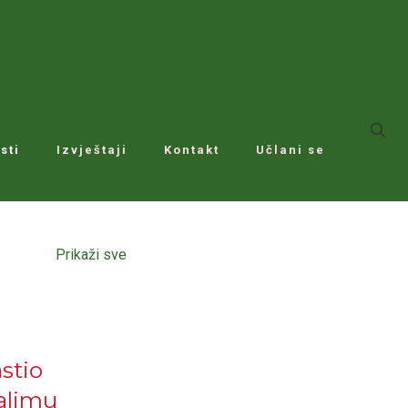
sti
Izvještaji
Kontakt
Učlani se
Prikaži sve
stio
alimu