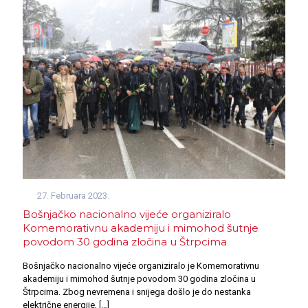
27. Februara 2023.
Bošnjačko nacionalno vijeće organiziralo
Komemorativnu akademiju i mimohod šutnje
povodom 30 godina zločina u Štrpcima
Bošnjačko nacionalno vijeće organiziralo je Komemorativnu
akademiju i mimohod šutnje povodom 30 godina zločina u
Štrpcima. Zbog nevremena i snijega došlo je do nestanka
električne energije,
[…]