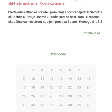
BiH Elmedinom Konakovićem
Predsjednik Stranke pravde i pomirenja i potpredsjednik Narodne
skupštine R. Srbije Usame Zukorlić sastao se u Domu Narodne
skupštine sa ministrom spoljnih poslova Bosne i Hercegovine
[…]
Pročitaj više
Prethodna
1
2
3
4
5
6
7
8
9
10
11
12
13
14
15
16
17
18
19
20
21
22
23
24
25
26
27
28
29
30
31
32
33
34
35
36
37
38
39
40