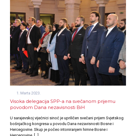
1. Marta 2023.
Visoka delegacija SPP-a na svečanom prijemu
povodom Dana nezavisnosti BiH
U sarajevskoj vijećnici sinoć je upriličen svečani prijem Svjetskog
bošnjačkog kongresa u povodu Dana nezavisnosti Bosne i
Hercegovine. Skup je počeo intoniranjem himne Bosne i
Hercegovine,
[…]