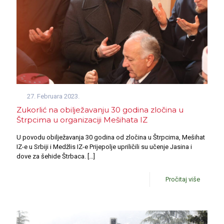
27. Februara 2023.
Zukorlić na obilježavanju 30 godina zločina u
Štrpcima u organizaciji Mešihata IZ
U povodu obilježavanja 30 godina od zločina u Štrpcima, Mešihat
IZ-e u Srbiji i Medžlis IZ-e Prijepolje upriličili su učenje Jasina i
dove za šehide Štrbaca.
[…]
Pročitaj više