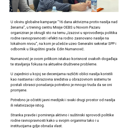
U okviru globalne kampanje “16 dana aktivizma protiv nasilja nad
ženama”, u trening centru Misije OEBS u Novom Pazaru
organiziran je okrugli sto na temu „Izazovi u sprovođenju politika
rodne ravnopravnosti i efekti na rodno zasnovano nasilje na
lokalnom nivou“, na kom je učešće uzeo Generalni sekretar SPP i
odbornik u Skupštini grada
Edin Numanović.
Numanović je ovom prilikom istakao korisnost ovakvih događaja
te stavljanja fokusa na aktuelne društvene probleme.
U zajednici u kojoj se decenijama različiti oblici nasilja koristili
kao nastavna i obrazovna sredstva u obrazovnom sistemu te
postali obrasci ponašanja potrebno je mnogo truda da se oni
promjene.
Potrebno je očistiti javni medijski i svaki drugi prostor od nasilja
ili relativizacije istog.
Stranka pravde i pomirenja aktivno i suštinski sprovodi politike
rodne ravnopravnosti kako u svojim organima tako i u
institucijama gdje obnaša vlast.