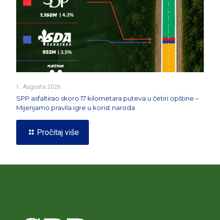
1. Augusta 2026.
SPP asfaltirao skoro 17 kilometara puteva u četiri opštine –
Mijenjamo pravila igre u korist naroda
Pročitaj više