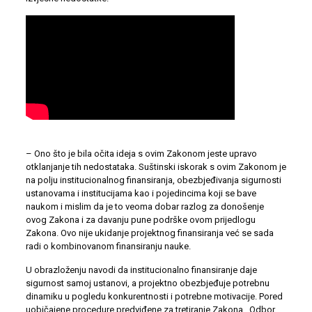
– Ono što je bila očita ideja s ovim Zakonom jeste upravo
otklanjanje tih nedostataka. Suštinski iskorak s ovim Zakonom je
na polju institucionalnog finansiranja, obezbjeđivanja sigurnosti
ustanovama i institucijama kao i pojedincima koji se bave
naukom i mislim da je to veoma dobar razlog za donošenje
ovog Zakona i za davanju pune podrške ovom prijedlogu
Zakona. Ovo nije ukidanje projektnog finansiranja već se sada
radi o kombinovanom finansiranju nauke.
U obrazloženju navodi da institucionalno finansiranje daje
sigurnost samoj ustanovi, a projektno obezbjeđuje potrebnu
dinamiku u pogledu konkurentnosti i potrebne motivacije. Pored
uobičajene procedure predviđene za tretiranje Zakona , Odbor