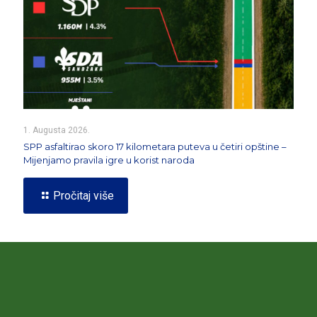
1. Augusta 2026.
SPP asfaltirao skoro 17 kilometara puteva u četiri opštine –
Mijenjamo pravila igre u korist naroda
Pročitaj više