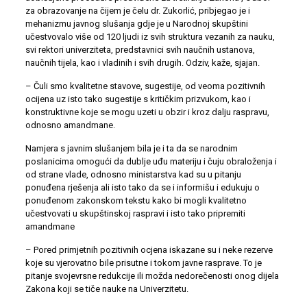
za obrazovanje na čijem je čelu dr. Zukorlić, pribjegao je i
mehanizmu javnog slušanja gdje je u Narodnoj skupštini
učestvovalo više od 120 ljudi iz svih struktura vezanih za nauku,
svi rektori univerziteta, predstavnici svih naučnih ustanova,
naučnih tijela, kao i vladinih i svih drugih. Odziv, kaže, sjajan.
– Čuli smo kvalitetne stavove, sugestije, od veoma pozitivnih
ocijena uz isto tako sugestije s kritičkim prizvukom, kao i
konstruktivne koje se mogu uzeti u obzir i kroz dalju raspravu,
odnosno amandmane.
Namjera s javnim slušanjem bila je i ta da se narodnim
poslanicima omogući da dublje uđu materiju i čuju obraloženja i
od strane vlade, odnosno ministarstva kad su u pitanju
ponuđena rješenja ali isto tako da se i informišu i edukuju o
ponuđenom zakonskom tekstu kako bi mogli kvalitetno
učestvovati u skupštinskoj raspravi i isto tako pripremiti
amandmane
– Pored primjetnih pozitivnih ocjena iskazane su i neke rezerve
koje su vjerovatno bile prisutne i tokom javne rasprave. To je
pitanje svojevrsne redukcije ili možda nedorečenosti onog dijela
Zakona koji se tiče nauke na Univerzitetu.