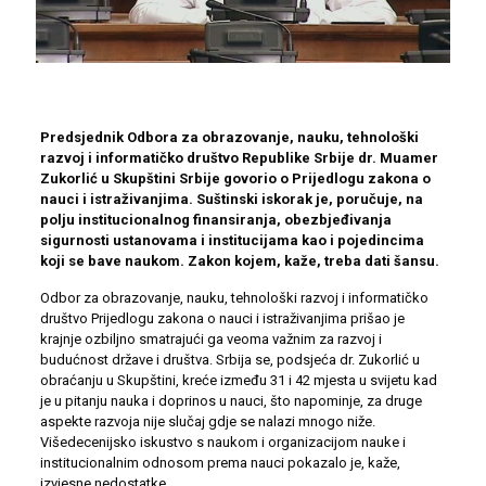
Predsjednik Odbora za obrazovanje, nauku, tehnološki
razvoj i informatičko društvo Republike Srbije dr. Muamer
Zukorlić u Skupštini Srbije govorio o Prijedlogu zakona o
nauci i istraživanjima. Suštinski iskorak je, poručuje, na
polju institucionalnog finansiranja, obezbjeđivanja
sigurnosti ustanovama i institucijama kao i pojedincima
koji se bave naukom. Zakon kojem, kaže, treba dati šansu.
Odbor za obrazovanje, nauku, tehnološki razvoj i informatičko
društvo Prijedlogu zakona o nauci i istraživanjima prišao je
krajnje ozbiljno smatrajući ga veoma važnim za razvoj i
budućnost države i društva. Srbija se, podsjeća dr. Zukorlić u
obraćanju u Skupštini, kreće između 31 i 42 mjesta u svijetu kad
je u pitanju nauka i doprinos u nauci, što napominje, za druge
aspekte razvoja nije slučaj gdje se nalazi mnogo niže.
Višedecenijsko iskustvo s naukom i organizacijom nauke i
institucionalnim odnosom prema nauci pokazalo je, kaže,
izvjesne nedostatke.