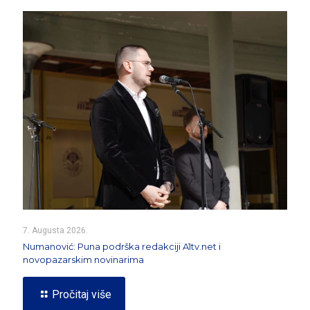
7. Augusta 2026.
Numanović: Puna podrška redakciji A1tv.net i
novopazarskim novinarima
Pročitaj više