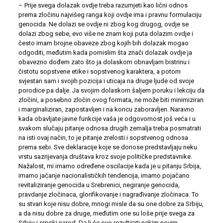
– Prije svega dolazak ovdje treba razumjeti kao lični odnos
prema zločinu najvišeg ranga koji ovdje ima i pravnu formulaciju
genocida. Ne dolazi se ovdje ni zbog kog drugog, ovdje se
dolazi zbog sebe, evo više ne znam koji puta dolazim ovdje i
često imam brojne obaveze zbog kojih bih dolazak mogao
odgoditi, međutim kada pomislim šta znači dolazak ovdje ja
obavezno dođem zato što ja dolaskom obnavljam bistrinu i
čistotu sopstvene etike i sopstvenog karaktera, a potom
svjestan sam i svojih pozicija i uticaja na druge ljude od svoje
porodice pa dalje. Ja svojim dolaskom šaljem poruku i lekciju da
zločini, a posebno zločin ovog formata, ne može biti minimiziran
i marginaliziran, zapostavljen i na koncu zaboravljen. Naravno
kada obavljate javne funkcije vaša je odgovornost još veća i u
svakom slučaju pitanje odnosa drugih zemalja treba posmatrati
na isti ovaj način, to je pitanje zrelosti i sopstvenog odnosa
prema sebi. Sve deklaracije koje se donose predstavljaju neku
vrstu sazrijevanja društava kroz svoje političke predstavnike.
Nažalost, mi imamo određene oscilacije kada je u pitanju Srbija,
imamo jačanje nacionalističkih tendencija, imamo pojačano
revitaliziranje genocida u Srebrenici, negiranje genocida,
pravdanje zločinaca, glorifikovanje i nagrađivanje zločinaca. To
su stvari koje nisu dobre, mnogi misle da su one dobre za Srbiju,
a da nisu dobre za druge, međutim one su loše prije svega za
Srbiju i srpski narod. Da li će ovo rezultirati nekim novim