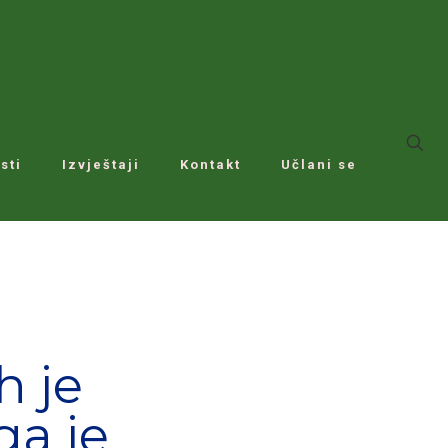
sti
Izvještaji
Kontakt
Učlani se
h je
ga je