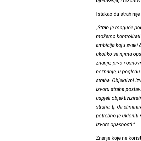
djelovanja, i rezonov
Istakao da strah nije
„Strah je moguće pobi
možemo kontrolirati 
ambicija koju svaki 
ukoliko se njima ops
znanje, prvo i osnovno
neznanje, u pogledu 
straha. Objektivni i
izvoru straha postav
uspjeli objektivizira
straha, tj. da elimin
potrebno je ukloniti
izvore opasnosti.”
Znanje koje ne koris