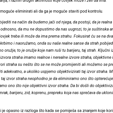
anja, i raznih drugih aktivnosti koje čovjek može i želi da ima.“
 moguće eliminirati ali da ga je moguće staviti pod kontrolu.
jediti na način da budemo jači od njega, da postoji, da je realna 
odnosno, da mu ne dopustimo da nas uugrozi, to je suštinska amb
čovjek treba ili može da ima prema strahu. Fokusirat ću se na dva
krbimo i naoružamo, onda su naše realne sanse da strah pobijedi
 oružje, to je oružje koje nam ruši tu barijeru, taj strah. Ključni i
izvora straha imamo realnoe i nerealne izvore straha, objektivne 
zvori straha su nešto što se ne može promijeniti ali možemo se 
iti adekvatno, a ukoliko uspjemo objektivizirati taj izvor straha.
ti taj izvor straha neophodno je da eliminiramo ono što opterećuje
iramo ono što nije objektivni izvor straha. Da bi došli do objektivi
 mrak, barijeru, zid, koprenu, prepreku koja nas sprečava da uklo
ti je opasno iz razloga što kada se pomiješa sa znanjem koje koris