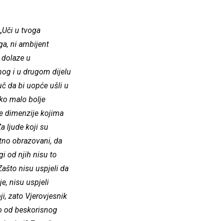
„Uči u tvoga
ga, ni ambijent
e dolaze u
og i u drugom dijelu
uč da bi uopće ušli u
iko malo bolje
ne dimenzije kojima
Za ljude koji su
etno obrazovani, da
i od njih nisu to
Zašto nisu uspjeli da
je, nisu uspjeli
ji, zato Vjerovjesnik
no od beskorisnog