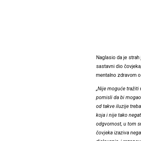
Naglasio da je strah 
sastavni dio čovjeka
mentalno zdravom 
„Nije moguće tražiti 
pomisli da bi mogao 
od takve iluzije tre
koja i nije tako neg
odgvornost, u tom sm
čovjeka izaziva nega