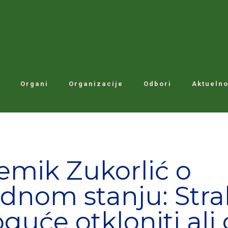
Organi
Organizacije
Odbori
Aktuelno
mik Zukorlić o
dnom stanju: Stra
uće otkloniti ali 