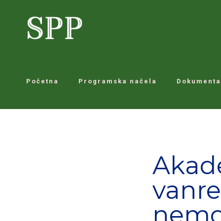
Početna
Programska načela
Dokumenta
Akade
vanre
nemog