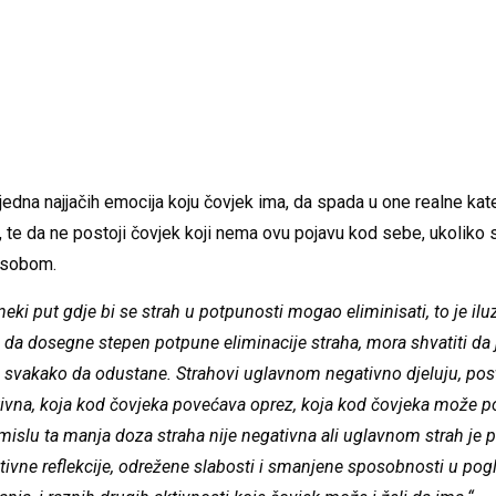
jedna najjačih emocija koju čovjek ima, da spada u one realne kat
, te da ne postoji čovjek koji nema ovu pojavu kod sebe, ukoliko s
osobom.
neki put gdje bi se strah u potpunosti mogao eliminisati, to je iluz
da dosegne stepen potpune eliminacije straha, mora shvatiti da
ba svakako da odustane. Strahovi uglavnom negativno djeluju, pos
ativna, koja kod čovjeka povećava oprez, koja kod čovjeka može p
islu ta manja doza straha nije negativna ali uglavnom strah je 
tivne reflekcije, odrežene slabosti i smanjene sposobnosti u pogle