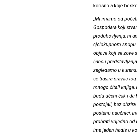
korisno a koje beskor
„Mi imamo od početka
Gospodara koji stvar
produhovljenja, ni am
cjelokupnom snopu v
objave koji se zove s
šansu predstavljanja
zagledamo u kuranske
se trasira pravac tog 
mnogo čitali knjige, 
budu učeni čak i da 
postojali, bez obzira
postanu naučnici, inte
probrati vrijedno od 
ima jedan hadis u ko