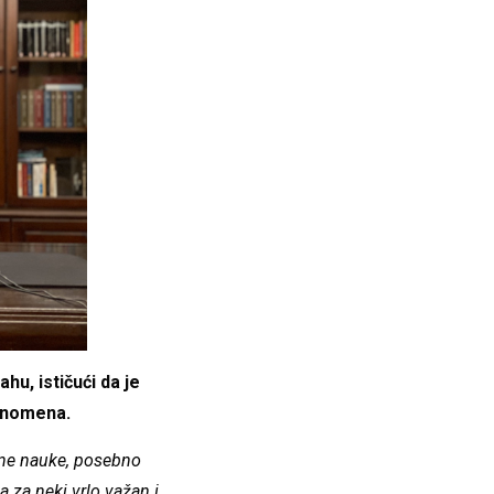
u, ističući da je
fenomena.
azne nauke, posebno
a za neki vrlo važan i