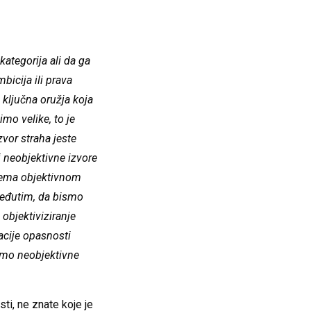
kategorija ali da ga
icija ili prava
 ključna oružja koja
mo velike, to je
zvor straha jeste
i neobjektivne izvore
prema objektivnom
 Međutim, da bismo
 objektiviziranje
zacije opasnosti
nimo neobjektivne
ti, ne znate koje je