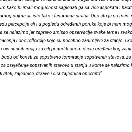
m kako bi imali mogućnost sagledati ga sa više aspekata i baciti
samog pojma ali isto tako i fenomena straha. Ono što je po meni na
edu percepcije ali i u pogledu određenih poruka koje bi nam mogl
a se nalazimo jer zapravo smisao opservacije svake teme i svak
načenja i one reflekcije koje su posebno zanimljive za stanje u 
i ovi susreti imaju za cilj ponuditi onom dijelu građana kog zan
 budu od koristi za sopstveno formiranje sopstvenih stavova, za
 za osvježenje sopstvenih stavova u stanju u kome se nalazimo i 
iviteti, zajednice, države i šira zajednica općenito“