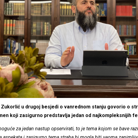
korlić u drugoj besjedi o vanrednom stanju govorio o strah
men koji zasigurno predstavlja jedan od najkompleksnijih 
 moguće za jedan nastup opservirati, to je tema kojom se bave r
še aspekata i zasigurno tema straha bi mogla biti veoma zanimljiv