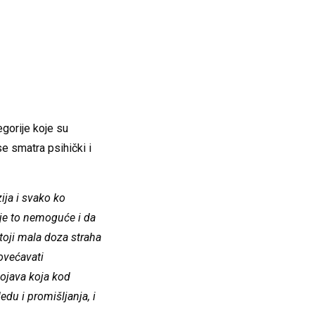
egorije koje su
e smatra psihički i
ija i svako ko
 je to nemoguće i da
toji mala doza straha
ovećavati
pojava koja kod
du i promišljanja, i