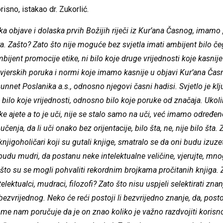
isno, istakao dr. Zukorlić.
 objave i dolaska prvih Božijih riječi iz Kur’ana Časnog, imamo 
a. Zašto? Zato što nije moguće bez svjetla imati ambijent bilo če
bijent promocije etike, ni bilo koje druge vrijednosti koje kasnij
jerskih poruka i normi koje imamo kasnije u objavi Kur’ana Časn
unnet Poslanika a.s., odnosno njegovi časni hadisi. Svjetlo je klj
 bilo koje vrijednosti, odnosno bilo koje poruke od značaja. Ukol
 ajete a to je uči, nije se stalo samo na uči, već imamo određe
učenja, da li uči onako bez orijentacije, bilo šta, ne, nije bilo šta. 
knjigoholičari koji su gutali knjige, smatralo se da oni budu izuz
budu mudri, da postanu neke intelektualne veličine, vjerujte, mnog
 što su se mogli pohvaliti rekordnim brojkama pročitanih knjiga. 
lektualci, mudraci, filozofi? Zato što nisu uspjeli selektirati znan
bezvrijednog. Neko će reći postoji li bezvrijedno znanje, da, posto
me nam poručuje da je on znao koliko je važno razdvojiti koris