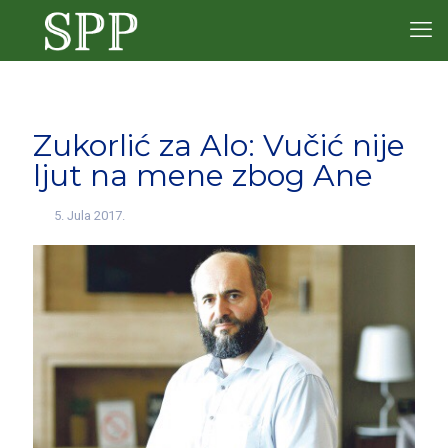
Zukorlić za Alo: Vučić nije
ljut na mene zbog Ane
5. Jula 2017.