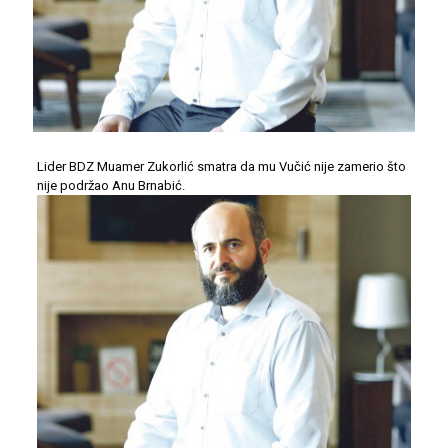
Lider BDZ Muamer Zukorlić smatra da mu Vučić nije zamerio što
nije podržao Anu Brnabić.