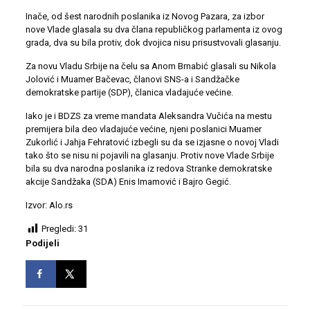
Inače, od šest narodnih poslanika iz Novog Pazara, za izbor
nove Vlade glasala su dva člana republičkog parlamenta iz ovog
grada, dva su bila protiv, dok dvojica nisu prisustvovali glasanju.
Za novu Vladu Srbije na čelu sa Anom Brnabić glasali su Nikola
Jolović i Muamer Bačevac, članovi SNS-a i Sandžačke
demokratske partije (SDP), članica vladajuće većine.
Iako je i BDZS za vreme mandata Aleksandra Vučića na mestu
premijera bila deo vladajuće većine, njeni poslanici Muamer
Zukorlić i Jahja Fehratović izbegli su da se izjasne o novoj Vladi
tako što se nisu ni pojavili na glasanju. Protiv nove Vlade Srbije
bila su dva narodna poslanika iz redova Stranke demokratske
akcije Sandžaka (SDA) Enis Imamović i Bajro Gegić.
Izvor: Alo.rs
Pregledi:
31
Podijeli