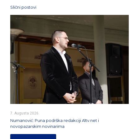
Slični postovi
7. Augusta 2026.
Numanović: Puna podrška redakciji A1tv.net i
novopazarskim novinarima