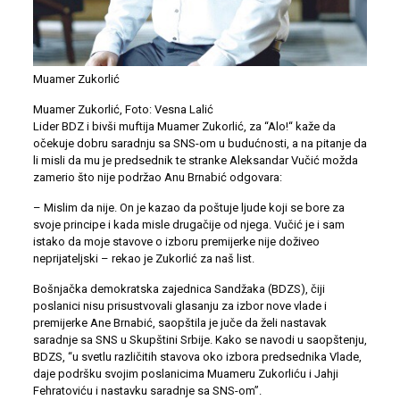
Muamer Zukorlić
Muamer Zukorlić, Foto: Vesna Lalić
Lider BDZ i bivši muftija Muamer Zukorlić, za “Alo!“ kaže da
očekuje dobru saradnju sa SNS-om u budućnosti, a na pitanje da
li misli da mu je predsednik te stranke Aleksandar Vučić možda
zamerio što nije podržao Anu Brnabić odgovara:
– Mislim da nije. On je kazao da poštuje ljude koji se bore za
svoje principe i kada misle drugačije od njega. Vučić je i sam
istako da moje stavove o izboru premijerke nije doživeo
neprijateljski – rekao je Zukorlić za naš list.
Bošnjačka demokratska zajednica Sandžaka (BDZS), čiji
poslanici nisu prisustvovali glasanju za izbor nove vlade i
premijerke Ane Brnabić, saopštila je juče da želi nastavak
saradnje sa SNS u Skupštini Srbije. Kako se navodi u saopštenju,
BDZS, “u svetlu različitih stavova oko izbora predsednika Vlade,
daje podršku svojim poslanicima Muameru Zukorliću i Jahji
Fehratoviću i nastavku saradnje sa SNS-om”.