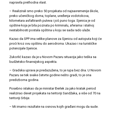
napravila prethodna vlast.
– Realizirali smo preko 50 projekata od najsavremenije škole,
preko učeničkog doma, toplane, uređenja vodotokova,
kilometara asfaltiranih puteva i još puno toga. Sjenica je od
opštine koja je bila poznata po kriminalu, aferama i stalnoj
nestabilnosti postala opština u koju se sada rado ulaže.
Kazao da SPP ima velike planove za Sjenicu od autoputa koji će
proći kroz ovu opštinu do aerodroma. Ukazao i na turističke
potencijale Sjenice.
Zukorlić kazao da je u Novom Pazaru situacija jako teška sa
budžetsko-finansijskog aspekta.
– Gradska uprava je predazužena, to je rupa bez dna. U Novom
Pazaru se tek svake četvrte godine nešto gradi, to je ona
predizborna godina.
Posebno istakao da je ministar Đerlek za jako kratak period
realizirao devet projekata na teritoriji Sandžaka, a više od 70 na
teritoriji Srbije.
– Mi imamo rezultate na osnovu kojih građani mogu da sude.