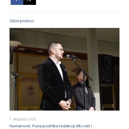
Slični postovi
7. Augusta 2026.
Numanović: Puna podrška redakciji A1tv.net i