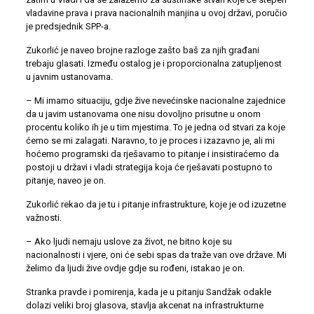
vladavine prava i prava nacionalnih manjina u ovoj državi, poručio
je predsjednik SPP-a.
Zukorlić je naveo brojne razloge zašto baš za njih građani
trebaju glasati. Između ostalog je i proporcionalna zatupljenost
u javnim ustanovama.
– Mi imamo situaciju, gdje žive nevećinske nacionalne zajednice
da u javim ustanovama one nisu dovoljno prisutne u onom
procentu koliko ih je u tim mjestima. To je jedna od stvari za koje
ćemo se mi zalagati. Naravno, to je proces i izazavno je, ali mi
hoćemo programski da rješavamo to pitanje i insistiraćemo da
postoji u državi i vladi strategija koja će rješavati postupno to
pitanje, naveo je on.
Zukorlić rekao da je tu i pitanje infrastrukture, koje je od izuzetne
važnosti.
– Ako ljudi nemaju uslove za život, ne bitno koje su
nacionalnosti i vjere, oni će sebi spas da traže van ove države. Mi
želimo da ljudi žive ovdje gdje su rođeni, istakao je on.
Stranka pravde i pomirenja, kada je u pitanju Sandžak odakle
dolazi veliki broj glasova, stavlja akcenat na infrastrukturne