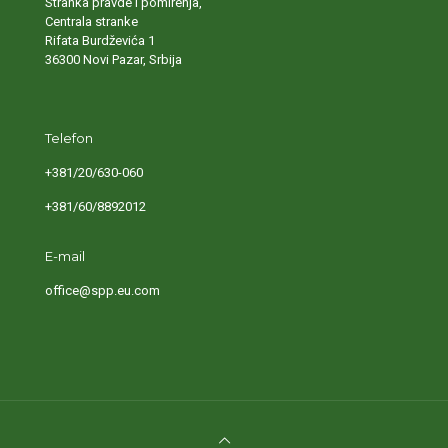
Stranka pravde i pomirenja,
Centrala stranke
Rifata Burdževića 1
36300 Novi Pazar, Srbija
Telefon
+381/20/630-060
+381/60/8892012
E-mail
office@spp.eu.com