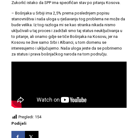
Zukorlić istako da SPP ima specifičan stav po pitanju Kosova.
– Bošnjaka u Srbiji ima 2,5% prema poslednjem popisu
stanovništva i naša uloga u rješavanju tog problema ne može da
bude velika. Iz tog razloga mi se kao stranka nikada nismo
uključivali u taj proces i zadržali smo taj status neuključivanja u
to pitanje, ali onamo gdje se tiče Bošnjaka na Kosovu, jer na
Kosovu ne žive samo Srbi i Albanci, u tom domenu se
interesujemo i uključujemo. Naša uloga jeste da se pobrinemo
za status i prava bošnjačkog naroda na tom području.
Pregledi:
154
Podijeli