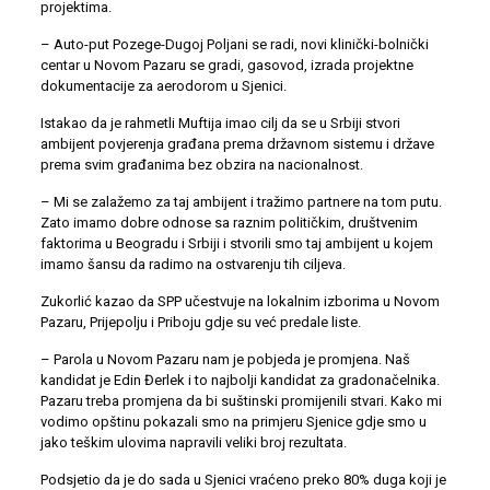
projektima.
– Auto-put Pozege-Dugoj Poljani se radi, novi klinički-bolnički
centar u Novom Pazaru se gradi, gasovod, izrada projektne
dokumentacije za aerodorom u Sjenici.
Istakao da je rahmetli Muftija imao cilj da se u Srbiji stvori
ambijent povjerenja građana prema državnom sistemu i države
prema svim građanima bez obzira na nacionalnost.
– Mi se zalažemo za taj ambijent i tražimo partnere na tom putu.
Zato imamo dobre odnose sa raznim političkim, društvenim
faktorima u Beogradu i Srbiji i stvorili smo taj ambijent u kojem
imamo šansu da radimo na ostvarenju tih ciljeva.
Zukorlić kazao da SPP učestvuje na lokalnim izborima u Novom
Pazaru, Prijepolju i Priboju gdje su već predale liste.
– Parola u Novom Pazaru nam je pobjeda je promjena. Naš
kandidat je Edin Đerlek i to najbolji kandidat za gradonačelnika.
Pazaru treba promjena da bi suštinski promijenili stvari. Kako mi
vodimo opštinu pokazali smo na primjeru Sjenice gdje smo u
jako teškim ulovima napravili veliki broj rezultata.
Podsjetio da je do sada u Sjenici vraćeno preko 80% duga koji je