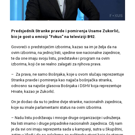
Predsjednik Stranke pravde i pomirenja Usame Zukorlić,
bio je gost u emisiji “Fokus” na televiziji B92.
Govoreći o predstojećim izborima, kazao sa im je želja da na
ovim izborima, na jednoj listi, ujedine sve nacionalne zajednice,
te da one imaju svoju listu, predstavke i program na ovim
izborima, koji će se realno zalagati za njihova prava.
– Za prava, ne samo Bošnjaka, koje u ovom slučaju reprezentuje
Stranka pravde i pomirenja kao najjača bošnjačka stranka,
odnosno sa najviše glasova Bošnjaka i DSHV koja reprezentuje
Hrvate, kazao je Zukorlić.
On je dodao da su to jedine dvije stranke, nacionalnih zajednica,
koje su imale parlamentarni status na ovim izborima.
– Našu listu podržavaju i mnoge druge organizacije i udruženja.
Na listi imamo i druge pripadnike nacionalnih zajednica. Cilj nam
je da svi oni imaju reprezenta sada u kampanji, sutra u Skupštini,
zatim u Vladi i da se zalažemo za suštinske stvari koje će stepen