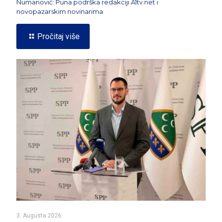
Numanović: Puna podrška redakciji A1tv.net i
novopazarskim novinarima
Pročitaj više
3. Augusta 2026.