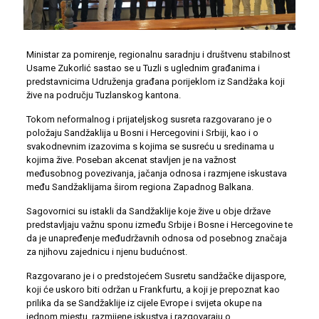
Ministar za pomirenje, regionalnu saradnju i društvenu stabilnost
Usame Zukorlić sastao se u Tuzli s uglednim građanima i
predstavnicima Udruženja građana porijeklom iz Sandžaka koji
žive na području Tuzlanskog kantona.
Tokom neformalnog i prijateljskog susreta razgovarano je o
položaju Sandžaklija u Bosni i Hercegovini i Srbiji, kao i o
svakodnevnim izazovima s kojima se susreću u sredinama u
kojima žive. Poseban akcenat stavljen je na važnost
međusobnog povezivanja, jačanja odnosa i razmjene iskustava
među Sandžaklijama širom regiona Zapadnog Balkana.
Sagovornici su istakli da Sandžaklije koje žive u obje države
predstavljaju važnu sponu između Srbije i Bosne i Hercegovine te
da je unapređenje međudržavnih odnosa od posebnog značaja
za njihovu zajednicu i njenu budućnost.
Razgovarano je i o predstojećem Susretu sandžačke dijaspore,
koji će uskoro biti održan u Frankfurtu, a koji je prepoznat kao
prilika da se Sandžaklije iz cijele Evrope i svijeta okupe na
jednom mjestu, razmijene iskustva i razgovaraju o