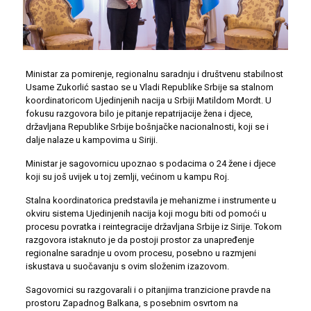
Ministar za pomirenje, regionalnu saradnju i društvenu stabilnost
Usame Zukorlić sastao se u Vladi Republike Srbije sa stalnom
koordinatoricom Ujedinjenih nacija u Srbiji Matildom Mordt. U
fokusu razgovora bilo je pitanje repatrijacije žena i djece,
državljana Republike Srbije bošnjačke nacionalnosti, koji se i
dalje nalaze u kampovima u Siriji.
Ministar je sagovornicu upoznao s podacima o 24 žene i djece
koji su još uvijek u toj zemlji, većinom u kampu Roj.
Stalna koordinatorica predstavila je mehanizme i instrumente u
okviru sistema Ujedinjenih nacija koji mogu biti od pomoći u
procesu povratka i reintegracije državljana Srbije iz Sirije. Tokom
razgovora istaknuto je da postoji prostor za unapređenje
regionalne saradnje u ovom procesu, posebno u razmjeni
iskustava u suočavanju s ovim složenim izazovom.
Sagovornici su razgovarali i o pitanjima tranzicione pravde na
prostoru Zapadnog Balkana, s posebnim osvrtom na