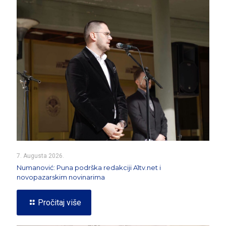
7. Augusta 2026.
Numanović: Puna podrška redakciji A1tv.net i
novopazarskim novinarima
Pročitaj više