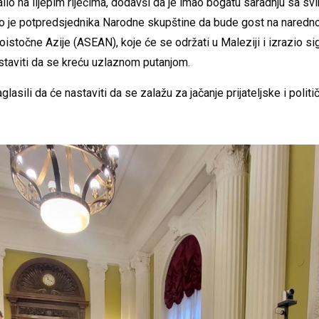
o na lijepim riječima, dodavši da je imao bogatu saradnju sa s
vao je potpredsjednika Narodne skupštine da bude gost na naredn
goistočne Azije (ASEAN), koje će se održati u Maleziji i izrazio s
astaviti da se kreću uzlaznom putanjom.
lasili da će nastaviti da se zalažu za jačanje prijateljske i politi