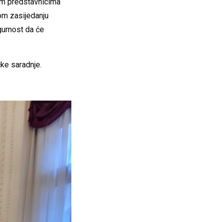
vim predstavnicima
om zasijedanju
igurnost da će
čke saradnje.