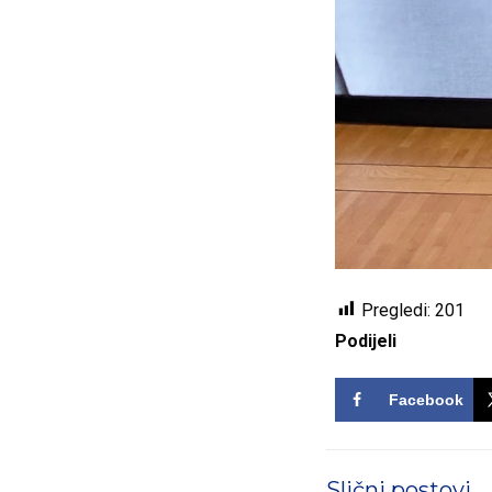
Pregledi:
201
Podijeli
Facebook
Slični postovi