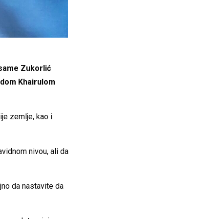
Usame Zukorlić
ohdom Khairulom
je zemlje, kao i
avidnom nivou, ali da
jno da nastavite da