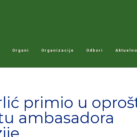
Organi
Organizacije
Odbori
Aktuelno
lić primio u oproš
etu ambasadora
ije