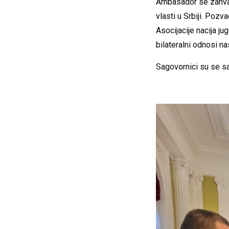
Ambasador se zahvali
vlasti u Srbiji. Poz
Asocijacije nacija ju
bilateralni odnosi n
Sagovornici su se sag