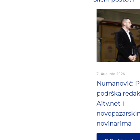
7. Augusta 2026.
Numanović: 
podrška redak
A1tv.net i
novopazarski
novinarima