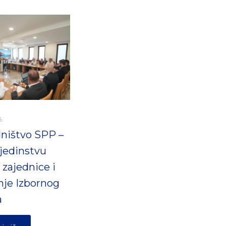
6.
ništvo SPP –
jedinstvu
 zajednice i
nje Izbornog
a