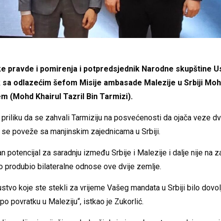
e pravde i pomirenja i potpredsjednik Narodne skupštine 
k sa odlazećim šefom Misije ambasade Malezije u Srbiji M
em (Mohd Khairul Tazril Bin Tarmizi).
o priliku da se zahvali Tarmiziju na posvećenosti da ojača veze dvi
se poveže sa manjinskim zajednicama u Srbiji.
 potencijal za saradnju između Srbije i Malezije i dalje nije na z
o produbio bilateralne odnose ove dvije zemlje.
stvo koje ste stekli za vrijeme Vašeg mandata u Srbiji bilo dovol
po povratku u Maleziju“, istkao je Zukorlić.