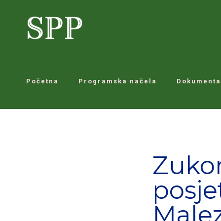
Početna
Programska načela
Dokumenta
Zukor
posj
Malez