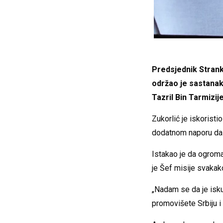
Predsjednik Strank
održao je sastana
Tazril Bin Tarmizij
Zukorlić je iskoristi
dodatnom naporu da 
Istakao je da ogroman
je Šef misije svakak
„Nadam se da je isku
promovišete Srbiju i 