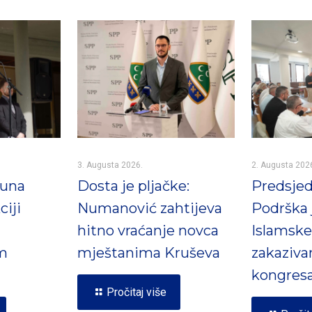
3. Augusta 2026.
2. Augusta 202
Puna
Dosta je pljačke:
Predsjed
ciji
Numanović zahtijeva
Podrška 
hitno vraćanje novca
Islamske
m
mještanima Kruševa
zakaziva
kongres
Pročitaj više