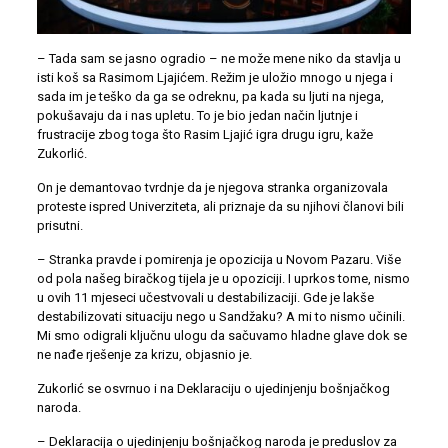
– Tada sam se jasno ogradio – ne može mene niko da stavlja u
isti koš sa Rasimom Ljajićem. Režim je uložio mnogo u njega i
sada im je teško da ga se odreknu, pa kada su ljuti na njega,
pokušavaju da i nas upletu. To je bio jedan način ljutnje i
frustracije zbog toga što Rasim Ljajić igra drugu igru, kaže
Zukorlić.
On je demantovao tvrdnje da je njegova stranka organizovala
proteste ispred Univerziteta, ali priznaje da su njihovi članovi bili
prisutni.
– Stranka pravde i pomirenja je opozicija u Novom Pazaru. Više
od pola našeg biračkog tijela je u opoziciji. I uprkos tome, nismo
u ovih 11 mjeseci učestvovali u destabilizaciji. Gde je lakše
destabilizovati situaciju nego u Sandžaku? A mi to nismo učinili.
Mi smo odigrali ključnu ulogu da sačuvamo hladne glave dok se
ne nađe rješenje za krizu, objasnio je.
Zukorlić se osvrnuo i na Deklaraciju o ujedinjenju bošnjačkog
naroda.
– Deklaracija o ujedinjenju bošnjačkog naroda je preduslov za