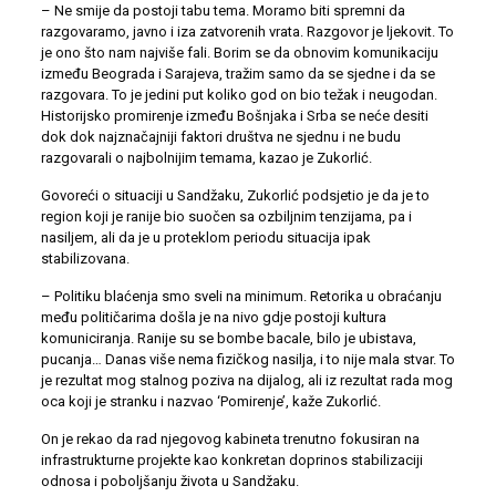
– Ne smije da postoji tabu tema. Moramo biti spremni da
razgovaramo, javno i iza zatvorenih vrata. Razgovor je ljekovit. To
je ono što nam najviše fali. Borim se da obnovim komunikaciju
između Beograda i Sarajeva, tražim samo da se sjedne i da se
razgovara. To je jedini put koliko god on bio težak i neugodan.
Historijsko promirenje između Bošnjaka i Srba se neće desiti
dok dok najznačajniji faktori društva ne sjednu i ne budu
razgovarali o najbolnijim temama, kazao je Zukorlić.
Govoreći o situaciji u Sandžaku, Zukorlić podsjetio je da je to
region koji je ranije bio suočen sa ozbiljnim tenzijama, pa i
nasiljem, ali da je u proteklom periodu situacija ipak
stabilizovana.
– Politiku blaćenja smo sveli na minimum. Retorika u obraćanju
među političarima došla je na nivo gdje postoji kultura
komuniciranja. Ranije su se bombe bacale, bilo je ubistava,
pucanja… Danas više nema fizičkog nasilja, i to nije mala stvar. To
je rezultat mog stalnog poziva na dijalog, ali iz rezultat rada mog
oca koji je stranku i nazvao ‘Pomirenje’, kaže Zukorlić.
On je rekao da rad njegovog kabineta trenutno fokusiran na
infrastrukturne projekte kao konkretan doprinos stabilizaciji
odnosa i poboljšanju života u Sandžaku.