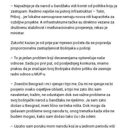
– Najvažnije je da narod u Sandžaku vidi korist od politike koju ja
zastupam. Radimo najviše na putnoj infrastrukturi – Tutin,
Priboj… jer lokalne samouprave nemaju novca niti kapaciteta za
ozbiljne projekte. A infrastrukturne tačke su direktno vezane za
društvenu stabilnost i međunacionalno povjerenje, rekao je
ministar.
Zukorlić kazao je od prije par mjeseci počela da se popravlja
proporcionalna zastupljenost Bošnjaka u policiji.
– To je jedan problem koji decenenijama opterečuje naše
odnose. Sada po prvi put, od posljednjeg konkursa, imamo
praksu da je značajan broj Bošnjaka dobio priliku da zasnuje
radni odnos u MUP-u.
– Zvanični Beograd i mi i vjeruje i trpi me. Da mi ne vjeruje ne bi
povjerio ovako osjetljive oblasti, a trpi me zato što sam
navalentan, tražim, ne odustajem dok sve važne probleme za
svoj bošnjački narod u Sandžaku ne riješimo. Ja sam zato
došao u Beograd, meni lično ne treba ništa. Dok mogu da
rješavam probleme svog naroda tu, onog trenutka kada više ne
budem mogao, kako sam došao tako ću i da odem.
– Uputio sam poruku mom narodu koji je u jednom periodu vrši