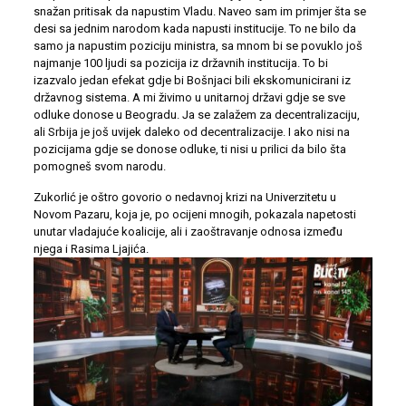
snažan pritisak da napustim Vladu. Naveo sam im primjer šta se
desi sa jednim narodom kada napusti institucije. To ne bilo da
samo ja napustim poziciju ministra, sa mnom bi se povuklo još
najmanje 100 ljudi sa pozicija iz državnih institucija. To bi
izazvalo jedan efekat gdje bi Bošnjaci bili ekskomunicirani iz
državnog sistema. A mi živimo u unitarnoj državi gdje se sve
odluke donose u Beogradu. Ja se zalažem za decentralizaciju,
ali Srbija je još uvijek daleko od decentralizacije. I ako nisi na
pozicijama gdje se donose odluke, ti nisi u prilici da bilo šta
pomogneš svom narodu.
Zukorlić je oštro govorio o nedavnoj krizi na Univerzitetu u
Novom Pazaru, koja je, po ocijeni mnogih, pokazala napetosti
unutar vladajuće koalicije, ali i zaoštravanje odnosa između
njega i Rasima Ljajića.