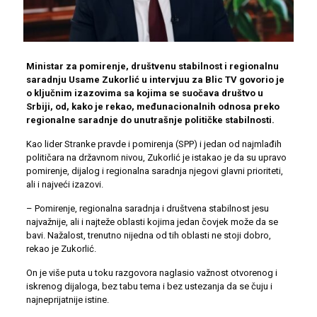
Ministar za pomirenje, društvenu stabilnost i regionalnu
saradnju Usame Zukorlić u intervjuu za Blic TV govorio je
o ključnim izazovima sa kojima se suočava društvo u
Srbiji, od, kako je rekao, međunacionalnih odnosa preko
regionalne saradnje do unutrašnje političke stabilnosti.
Kao lider Stranke pravde i pomirenja (SPP) i jedan od najmlađih
političara na državnom nivou, Zukorlić je istakao je da su upravo
pomirenje, dijalog i regionalna saradnja njegovi glavni prioriteti,
ali i najveći izazovi.
– Pomirenje, regionalna saradnja i društvena stabilnost jesu
najvažnije, ali i najteže oblasti kojima jedan čovjek može da se
bavi. Nažalost, trenutno nijedna od tih oblasti ne stoji dobro,
rekao je Zukorlić.
On je više puta u toku razgovora naglasio važnost otvorenog i
iskrenog dijaloga, bez tabu tema i bez ustezanja da se čuju i
najneprijatnije istine.