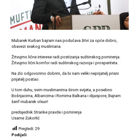
Mubarek Kurban bajram nas podučava žrtvi za opće dobro,
obavezi svakog muslimana.
Žrtvujmo lične interese radi postizanja suštinskog pomirenja.
Žrtvujmo lični komfor radi suštinskog razvoja i prosperiteta.
Na zlo odgovorimo dobrim, da bi nam veliki neprijatelj prisni
prijatelj postao.
U tom duhu, svim muslimanima širom svijeta, a posebno
Bošnjacima, Albancima i Romima Balkana i dijaspore, Bajram
šerif mubarek olsun!
predsjednik Stranke pravde i pomirenja
Usame Zukorlić
Pregledi:
29
Podijeli