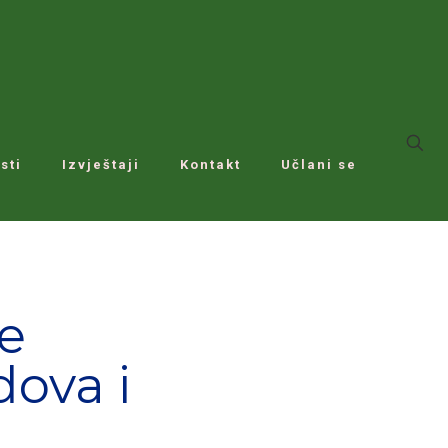
sti
Izvještaji
Kontakt
Učlani se
ne
dova i