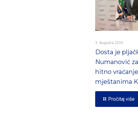
3. Augusta 2026.
Dosta je pljač
Numanović za
hitno vraćanj
mještanima K
Pročitaj više