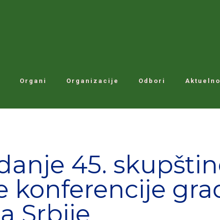
Organi
Organizacije
Odbori
Aktuelno
danje 45. skupšti
e konferencije gra
a Srbije