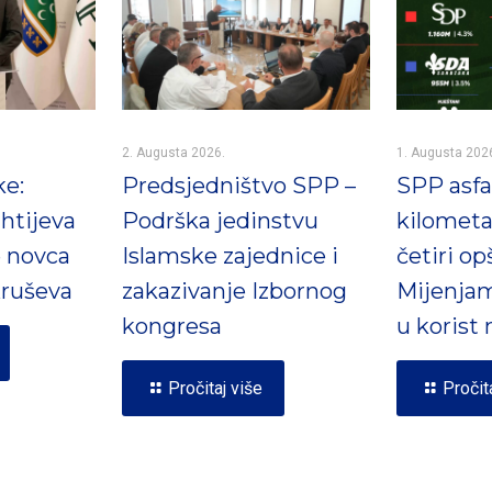
2. Augusta 2026.
1. Augusta 202
ke:
Predsjedništvo SPP –
SPP asfal
htijeva
Podrška jedinstvu
kilometa
e novca
Islamske zajednice i
četiri op
ruševa
zakazivanje Izbornog
Mijenjam
kongresa
u korist
Pročitaj više
Pročit