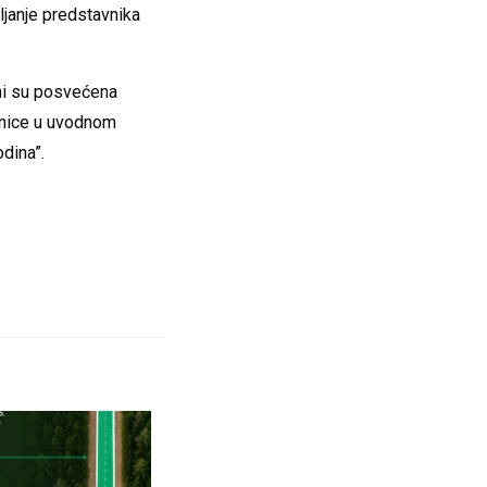
ljanje predstavnika
mi su posvećena
dnice u uvodnom
dina”.