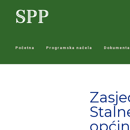
Početna
Programska načela
Dokumenta
Zasje
Staln
općin