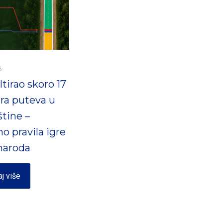
6.
tirao skoro 17
ra puteva u
štine –
o pravila igre
 naroda
aj više