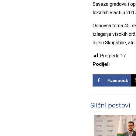
Saveza gradova i opć
lokalnih vlasti u 2017
Osnovna tema 45. sk
izlaganja visokih d
dijelu Skupštine, al
Pregledi:
17
Podijeli
Facebook
Slični postovi