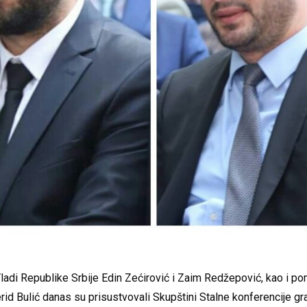
Vladi Republike Srbije Edin Zećirović i Zaim Redžepović, kao i po
erid Bulić danas su prisustvovali Skupštini Stalne konferencije gr