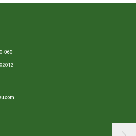
0-060
892012
eu.com