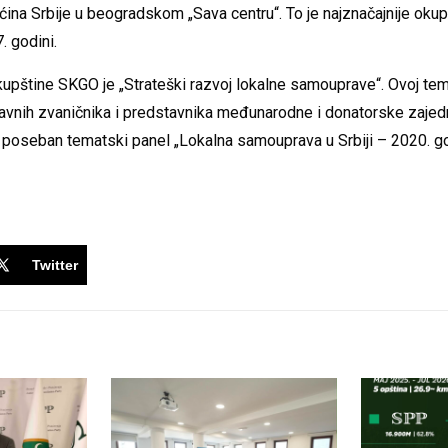
ina Srbije u beogradskom „Sava centru“. To je najznačajnije okup
. godini.
upštine SKGO je „Strateški razvoj lokalne samouprave“. Ovoj te
ržavnih zvaničnika i predstavnika međunarodne i donatorske zaje
i i poseban tematski panel „Lokalna samouprava u Srbiji – 2020. go
Twitter