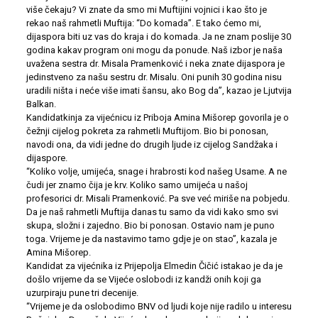
više čekaju? Vi znate da smo mi Muftijini vojnici i kao što je
rekao naš rahmetli Muftija: “Do komada”. E tako ćemo mi,
dijaspora biti uz vas do kraja i do komada. Ja ne znam poslije 30
godina kakav program oni mogu da ponude. Naš izbor je naša
uvažena sestra dr. Misala Pramenković i neka znate dijaspora je
jedinstveno za našu sestru dr. Misalu. Oni punih 30 godina nisu
uradili ništa i neće više imati šansu, ako Bog da”, kazao je Ljutvija
Balkan.
Kandidatkinja za vijećnicu iz Priboja Amina Mišorep govorila je o
čežnji cijelog pokreta za rahmetli Muftijom. Bio bi ponosan,
navodi ona, da vidi jedne do drugih ljude iz cijelog Sandžaka i
dijaspore.
“Koliko volje, umijeća, snage i hrabrosti kod našeg Usame. A ne
čudi jer znamo čija je krv. Koliko samo umijeća u našoj
profesorici dr. Misali Pramenković. Pa sve već miriše na pobjedu.
Da je naš rahmetli Muftija danas tu samo da vidi kako smo svi
skupa, složni i zajedno. Bio bi ponosan. Ostavio nam je puno
toga. Vrijeme je da nastavimo tamo gdje je on stao”, kazala je
Amina Mišorep.
Kandidat za vijećnika iz Prijepolja Elmedin Čičić istakao je da je
došlo vrijeme da se Vijeće oslobodi iz kandži onih koji ga
uzurpiraju pune tri decenije.
“Vrijeme je da oslobodimo BNV od ljudi koje nije radilo u interesu