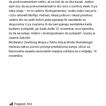
da prokomentarišem nešto, ali ne čuh da su išta kazali. Jedino
sam čuo da su prokomentarisali to što smo u izvršnoj vlasti. E pa
neka znaju – mi to radimo dostojanstveno, onako kako nas je to
i učio rahmetli Muftija. Partneri, nikad poltroni i nikad primitivci.
Jedino što su radili dobro jeste pjevanje tih sevdalinki na
skupovima. E pa zvaćemo ih da nam pjevaju sevdalinke kada
budemo pobijedili, jer, kada dođe 13. novembar, srca vjernička
će da se raduju. Hrabro i dostojanstveno do pobjede”, kazao je
Usame Zukorlić.
Moderator Završnog skupa u Tutinu bila je Anida Skenderagić.
Večeras nakon ponoći počinje predizborna šutnja. Izbori za
Nacionalne savjete nacionalnih manjina održaće se u nedjelju, 13.
novembra.
Pregledi:
334