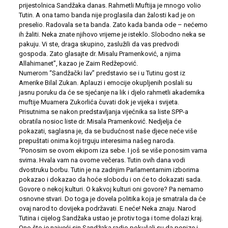
prijestolnica Sandžaka danas. Rahmetli Muftija je mnogo volio
Tutin. A ona tamo banda nije proglasila dan žalosti kad je on
preselio. Radovala se ta banda. Zato kada banda ode – nećemo
ih žaliti. Neka znate njihovo vrijeme je isteklo. Slobodno neka se
pakuju. Vi ste, draga skupino, zaslužili da vas predvodi
gospoda. Zato glasajte dr. Misalu Pramenković, a njima
Allahimanet”, kazao je Zaim Redžepović.
Numerom “Sandžački lav” predstavio se i u Tutinu gost iz
Amerike Bilal Zukan. Aplauzi i emocije okupljenih poslali su
jasnu poruku da će se sjećanje na lik i djelo rahmetli akademika
muftije Muamera Zukorlića čuvati dok je vijeka i svijeta.
Prisutnima se nakon predstavljanja vijećnika sa liste SPP-a
obratila nosioc liste dr. Misala Pramenković. Nedjelja će
pokazati, saglasna je, da se budućnost naše djece neće više
prepuštati onima koji trguju interesima našeg naroda.
“Ponosim se ovom ekipom iza sebe. I još se više ponosim vama
svima. Hvala vam na ovome večeras. Tutin ovih dana vodi
dvostruku borbu. Tutin je na zadnjim Parlamentarnim izborima
pokazao i dokazao da hoće slobodu i on će to dokazati sada.
Govore o nekoj kulturi. O kakvoj kulturi oni govore? Pa nemamo
osnovne stvari. Do toga je dovela politika koja je smatrala da će
ovaj narod to dovijeka podržavati. E neće! Neka znaju. Narod
Tutina i cijelog Sandžaka ustao je protiv toga i tome dolazi kraj.
Ono što je najveći sin Sandžaka radio pokušali su da ponize i