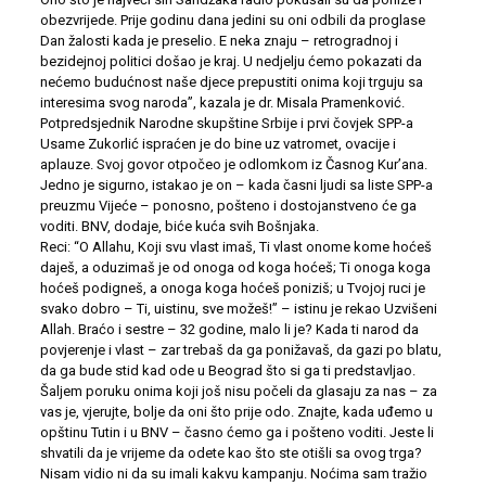
obezvrijede. Prije godinu dana jedini su oni odbili da proglase
Dan žalosti kada je preselio. E neka znaju – retrogradnoj i
bezidejnoj politici došao je kraj. U nedjelju ćemo pokazati da
nećemo budućnost naše djece prepustiti onima koji trguju sa
interesima svog naroda”, kazala je dr. Misala Pramenković.
Potpredsjednik Narodne skupštine Srbije i prvi čovjek SPP-a
Usame Zukorlić ispraćen je do bine uz vatromet, ovacije i
aplauze. Svoj govor otpočeo je odlomkom iz Časnog Kur’ana.
Jedno je sigurno, istakao je on – kada časni ljudi sa liste SPP-a
preuzmu Vijeće – ponosno, pošteno i dostojanstveno će ga
voditi. BNV, dodaje, biće kuća svih Bošnjaka.
Reci: “O Allahu, Koji svu vlast imaš, Ti vlast onome kome hoćeš
daješ, a oduzimaš je od onoga od koga hoćeš; Ti onoga koga
hoćeš podigneš, a onoga koga hoćeš poniziš; u Tvojoj ruci je
svako dobro – Ti, uistinu, sve možeš!” – istinu je rekao Uzvišeni
Allah. Braćo i sestre – 32 godine, malo li je? Kada ti narod da
povjerenje i vlast – zar trebaš da ga ponižavaš, da gazi po blatu,
da ga bude stid kad ode u Beograd što si ga ti predstavljao.
Šaljem poruku onima koji još nisu počeli da glasaju za nas – za
vas je, vjerujte, bolje da oni što prije odo. Znajte, kada uđemo u
opštinu Tutin i u BNV – časno ćemo ga i pošteno voditi. Jeste li
shvatili da je vrijeme da odete kao što ste otišli sa ovog trga?
Nisam vidio ni da su imali kakvu kampanju. Noćima sam tražio