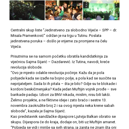
Centralni skup liste “Jedinstveno za slobodno Vijeće – SPP – dr.
Misala Pramenković” održan je na trgu u Tutinu. Poslata
jedinstvena poruka – došlo je vrijeme za promjene na čelu
Vijeća.
Prisutnima se na samom početku obratila kandidatkinja za
vijećnicu Sajma Sijarić – Dazdarević. Iz Tutina, navodi, kreće
revolucija slobode.
“Ovo je mjesto odakle revolucija počinje. Kažu da je pola
pobjede kada se izađe na bojno polje, a pola kad se suočite sa
neprijateljem. Sada bi ih pitala – šta je bilo? Gdje su te blokade i
kordoni beskičmenjaka? Kada jedan Muftijin vojnik prođe – sve
barikade padaju. Izbori za BNV nikada, mislim, nisu bili lakši.
Želimo projekte, a ne fiktivne ideje i zato braćo i sestre 13.
novembra zaokružite broj 2 i sa ovog mjesta neka krene sabah
slobode”, kazala je Sajma Sijarić.
Kao predstavnik sandžačke dijaspore Ljutvija Balkan obratio se
skupu. Dijaspora će do kraja, dodaje on, biti uz Muftijin amanet.
“Pobjeda se vidi i miriše sa svih strana, ja zaista ne znam šta oni