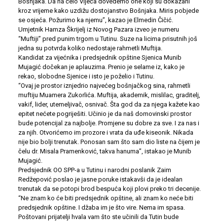
Bošnjaka. Da na čelo Vijeća dovedemo one koji su dokazani
kroz vrijeme kako uzdižu dostojanstvo Bošnjaka. Miris pobjede
se osjeća. Požurimo ka njemu”, kazao je Elmedin Čičić.
Umjetnik Hamza Škrijelj iz Novog Pazara izveo je numeru
“Muftiji” pred punim trgom u Tutinu. Suze na licima prisutnih još
jedna su potvrda koliko nedostaje rahmetli Muftija.
Kandidat za vijećnika i predsjednik opštine Sjenica Munib
Mujagić dočekan je aplauzima. Prenio je selame iz, kako je
rekao, slobodne Sjenice i isto je poželio i Tutinu.
“Ovaj je prostor iznjedrio najvećeg bošnjačkog sina, rahmetli
muftiju Muamera Zukorlića. Muftija, akademik, mislilac, graditelj,
vakif, lider, utemeljivač, osnivač. Šta god da za njega kažete kao
epitet nećete pogriješiti. Učinio je da naš domovinski prostor
bude potencijal za najbolje. Promjene su dobre za sve. I za nas i
za njih. Otvorićemo im prozore i vrata da uđe kiseonik. Nikada
nije bio bolji trenutak. Ponosan sam što sam dio liste na čijem je
čelu dr. Misala Pramenković, takva hanuma”, istakao je Munib
Mujagić.
Predsjednik OO SPP-a u Tutinu i narodni poslanik Zaim
Redžepović poslao je jasne poruke istakavši da je idealan
trenutak da se potopi brod bespuća koji plovi preko tri decenije.
“Ne znam ko će biti predsjednik opštine, ali znam ko neće biti
predsjednik opštine. I džaba im je što vire. Nema im spasa.
Poštovani prijatelji hvala vam što ste učinili da Tutin bude