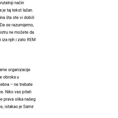
utalniji način
je taj tekst lažan.
na šta ste vi dobili
u. Da se razumijemo,
gistru ne možete da
i iza njih i zato REM
tarne organizacije
de obroka u
ebna – ne trebate
e. Niko vas pitati
je prava slika našeg
ve, istakao je Samir