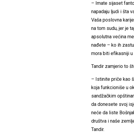
– Imate sijaset fanto
napadaju ljudi i šta 
Vaša poslovna karijer
na tom sudu, jer je t
apsolutna većina medi
nađete – ko ih zastupa
mora biti efikasniji 
Tandir zamjerio to št
– Istinite priče kao 
koja funkcioniše u ok
sandžačkim opštinam
da donesete svoj isj
neće da liste Bošnja
društva i naše zemlje,
Tandir.