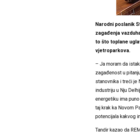
Narodni poslanik S
zagađenja vazduha 
to što toplane ugla
vjetroparkova.
– Ja moram da istakne
zagađenost u pitanju.
stanovnika i treći j
industriju u Nju Del
energetiku ima puno 
taj krak ka Novom Pa
potencijala kakvog i
Tandir kazao da REM-