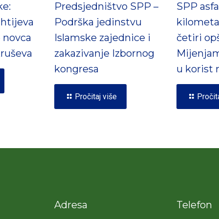
ke:
Predsjedništvo SPP –
SPP asfal
htijeva
Podrška jedinstvu
kilometa
e novca
Islamske zajednice i
četiri op
ruševa
zakazivanje Izbornog
Mijenjam
kongresa
u korist
Pročitaj više
Pročit
Adresa
Telefon