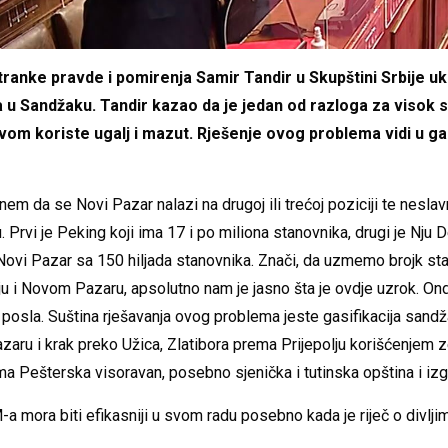
tranke pravde i pomirenja Samir Tandir u Skupštini Srbije 
u Sandžaku. Tandir kazao da je jedan od razloga za visok
vom koriste ugalj i mazut. Rješenje ovog problema vidi u gasif
m da se Novi Pazar nalazi na drugoj ili trećoj poziciji te neslav
 Prvi je Peking koji ima 17 i po miliona stanovnika, drugi je Nju D
e Novi Pazar sa 150 hiljada stanovnika. Znači, da uzmemo brojk st
hiju i Novom Pazaru, apsolutno nam je jasno šta je ovdje uzrok. On
posla. Suština rješavanja ovog problema jeste gasifikacija sandža
zaru i krak preko Užica, Zlatibora prema Prijepolju korišćenjem z
ma Pešterska visoravan, posebno sjenička i tutinska opština i izg
a mora biti efikasniji u svom radu posebno kada je riječ o divlji