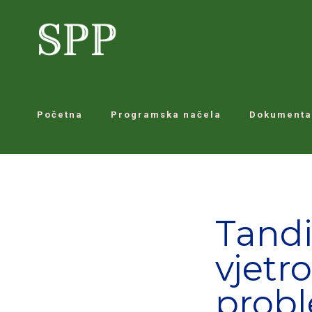
Početna
Programska načela
Dokumenta
Tandi
vjetr
prob