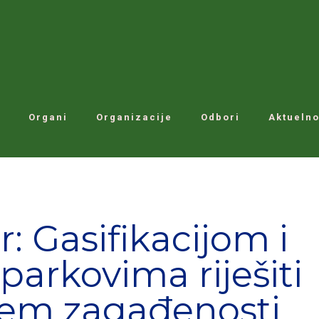
Organi
Organizacije
Odbori
Aktuelno
r: Gasifikacijom i
oparkovima riješiti
lem zagađenosti