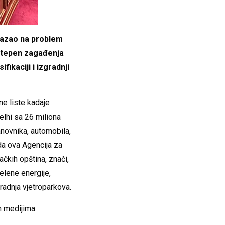
ukazao na problem
 stepen zagađenja
ikaciji i izgradnji
ne liste kadaje
elhi sa 26 miliona
anovnika, automobila,
da ova Agencija za
čkih opština, znači,
elene energije,
radnja vjetroparkova.
m medijima.