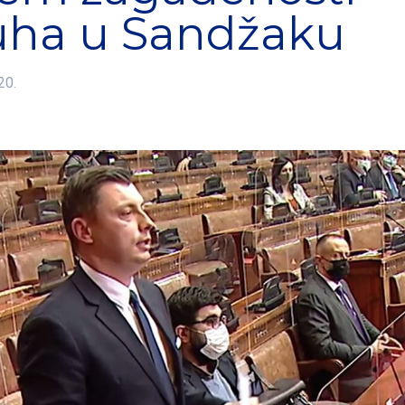
uha u Sandžaku
20.