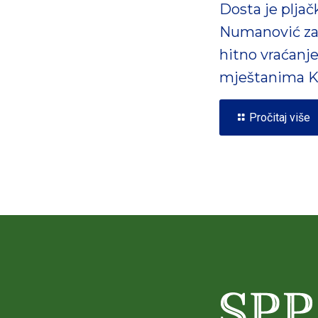
Dosta je pljač
Numanović za
hitno vraćanj
mještanima K
Pročitaj više