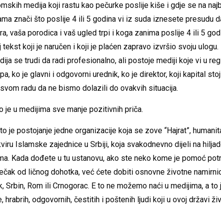
mskih medija koji rastu kao pečurke poslije kiše i gdje se na najbr
vama znači što poslije 4 ili 5 godina vi iz suda iznesete presudu da 
a, vaša porodica i vaš ugled trpi i koga zanima poslije 4 ili 5 godi
aj tekst koji je naručen i koji je plaćen zapravo izvršio svoju ulog
ja se trudi da radi profesionalno, ali postoje mediji koje vi u re
, ko je glavni i odgovorni urednik, ko je direktor, koji kapital stoj
u svom radu da ne bismo dolazili do ovakvih situacija.
o je u medijima sve manje pozitivnih priča.
što je postojanje jedne organizacije koja se zove “Hajrat”, humani
viru Islamske zajednice u Srbiji, koja svakodnevno dijeli na hilja
a. Kada dođete u tu ustanovu, ako ste neko kome je pomoć potr
ečak od ličnog dohotka, već ćete dobiti osnovne životne namirnic
k, Srbin, Rom ili Crnogorac. E to ne možemo naći u medijima, a to 
 hrabrih, odgovornih, čestitih i poštenih ljudi koji u ovoj državi ži