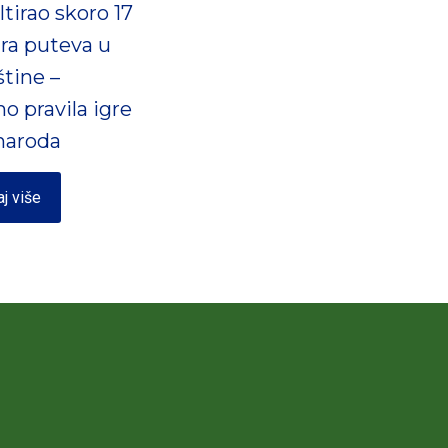
tirao skoro 17
ra puteva u
štine –
o pravila igre
 naroda
aj više