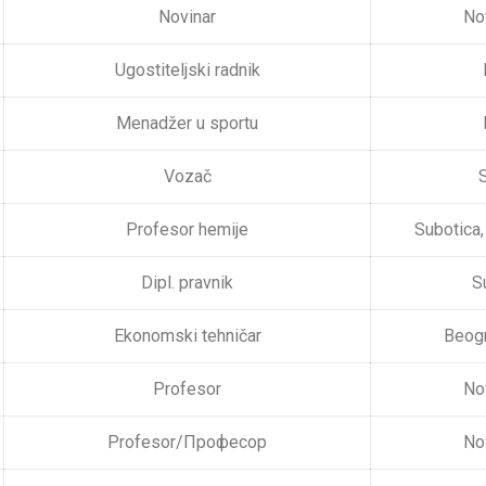
Novinar
No
Ugostiteljski radnik
Menadžer u sportu
Vozač
S
Profesor hemije
Subotica,
Dipl. pravnik
S
Ekonomski tehničar
Beog
Profesor
No
Profesor/Професор
No