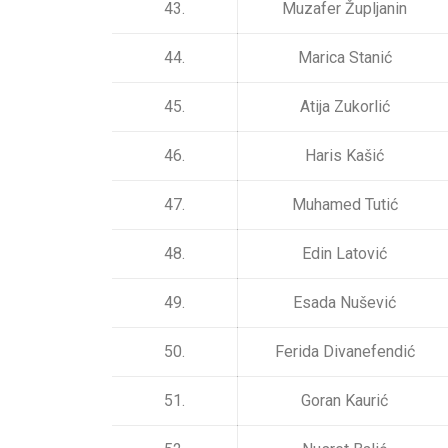
43.
Muzafer Župljanin
44.
Marica Stanić
45.
Atija Zukorlić
46.
Haris Kašić
47.
Muhamed Tutić
48.
Edin Latović
49.
Esada Nušević
50.
Ferida Divanefendić
51.
Goran Kaurić