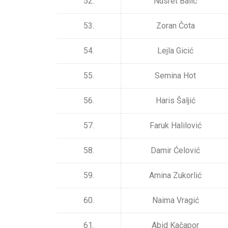
52.
Nusret Balić
53.
Zoran Čota
54.
Lejla Gicić
55.
Semina Hot
56.
Haris Šaljić
57.
Faruk Halilović
58.
Damir Ćelović
59.
Amina Zukorlić
60.
Naima Vragić
61.
Abid Kačapor