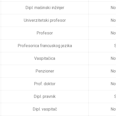
Dipl. mašinski inžinjer
No
Univerzitetski profesor
No
Profesor
No
Profesorica francuskog jezika
S
Vaspitačica
No
Penzioner
No
Prof. doktor
No
Dipl. pravnik
S
Dipl. vaspitač
No