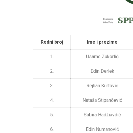
Redni broj
Ime i prezime
1.
Usame Zukorlić
2.
Edin Đerlek
3.
Rejhan Kurtović
4.
Nataša Stipančević
5.
Sabira Hadžiavdić
6.
Edin Numanović