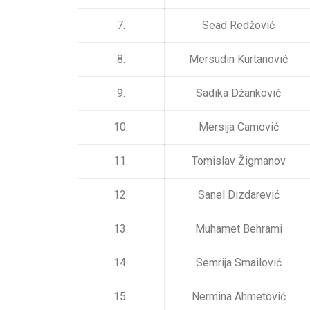
7.
Sead Redžović
8.
Mersudin Kurtanović
9.
Sadika Džanković
10.
Mersija Camović
11.
Tomislav Žigmanov
12.
Sanel Dizdarević
13.
Muhamet Behrami
14.
Semrija Smailović
15.
Nermina Ahmetović