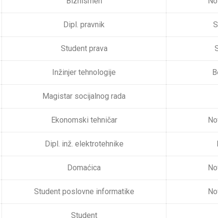
Biznismen
No
Dipl. pravnik
S
Student prava
S
Inžinjer tehnologije
B
Magistar socijalnog rada
Ekonomski tehničar
No
Dipl. inž. elektrotehnike
Domaćica
No
Student poslovne informatike
No
Student