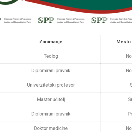
Zanimanje
Mesto 
Teolog
No
Diplomirani pravnik
No
Univerzitetski profesor
S
Master učitelj
S
Diplomirani pravnik
Pr
Doktor medicine
No