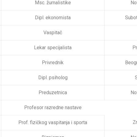
Msc. žurnalistike
No
Dipl. ekonomista
Subot
Vaspitač
Lekar specijalista
Pr
Privrednik
Beog
Dipl. psiholog
S
Preduzetnica
No
Profesor razredne nastave
Zr
Prof. fizičkog vaspitanja i sporta