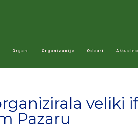
Organi
Organizacije
Odbori
Aktuelno
ganizirala veliki i
m Pazaru