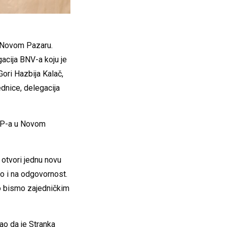
 u Novom Pazaru.
acija BNV-a koju je
ori Hazbija Kalač,
dnice, delegacija
PP-a u Novom
 otvori jednu novu
vo i na odgovornost.
o bismo zajedničkim
ao da je Stranka