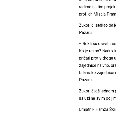
radimo na tim projekt
prof. dr. Misala Pra
Zukorlić istakao da 
Pazaru.
– Rekli su osvetit ć
Ko je rekao? Narko-k
pričati protiv droge
zajednice naivno, br
Islamske zajednice n
Pazaru.
Zukorlić još jednom 
usluzi na svim polji
Umjetnik Hamza Škrij