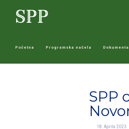
Početna
Programska načela
Dokumenta
SPP or
Novo
18. Aprila 2023.