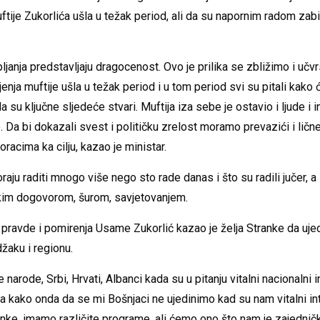
tije Zukorlića ušla u težak period, ali da su napornim radom zabil
pljanja predstavljaju dragocenost. Ovo je prilika se zbližimo i uč
nja muftije ušla u težak period i u tom period svi su pitali kako ć
a su ključne sljedeće stvari. Muftija iza sebe je ostavio i ljude i i
. Da bi dokazali svest i političku zrelost moramo prevazići i lične 
oracima ka cilju, kazao je ministar.
raju raditi mnogo više nego sto rade danas i što su radili jučer, a
im dogovorom, šurom, savjetovanjem.
pravde i pomirenja Usame Zukorlić kazao je želja Stranke da ujed
žaku i regionu.
arode, Srbi, Hrvati, Albanci kada su u pitanju vitalni nacionalni i
pa kako onda da se mi Bošnjaci ne ujedinimo kad su nam vitalni int
anke, imamo različite programe, ali ćemo ono što nam je zajednič