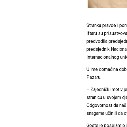
Stranka pravde i pomi
Iftaru su prisustvov
predvodila predsjedn
predsjednik Nacional
Internacionalnog uni
U ime domaćina dobr
Pazaru.
– Zajednički motiv j
stranicu u svojem dje
Odgovornost da naš 
snagama učinili da o
Goste je poselamio i 