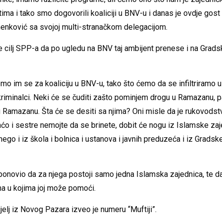
ima i tako smo dogovorili koaliciji u BNV-u i danas je ovdje gost
menković sa svojoj multi-stranačkom delegacijom.
je cilj SPP-a da po ugledu na BNV taj ambijent prenese i na Gra
emo im se za koaliciju u BNV-u, tako što ćemo da se infiltriramo 
riminalci. Neki će se čuditi zašto pominjem drogu u Ramazanu, p
 u Ramazanu. Šta će se desiti sa njima? Oni misle da je rukovods
aćo i sestre nemojte da se brinete, dobit će nogu iz Islamske za
ego i iz škola i bolnica i ustanova i javnih preduzeća i iz Grad
ponovio da za njega postoji samo jedna Islamska zajednica, te da
ma u kojima joj može pomoći.
elj iz Novog Pazara izveo je numeru “Muftiji”.