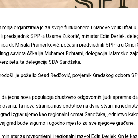
renja organizirala je za svoje funkcionere i članove veliki iftar
ali predsjednik SPP-a Usame Zukorlić, ministar Edin Đerlek, deleg
ica dr. Misala Pramenković, počasni predsjednik SPP-a u Crnoj G
nog savjeta Aškalija Muhamet Behrami, delegacija Islamske zaje
verziteta, te delegacija SDA Sandžaka.
odošli je poželio Sead Redžović, povjernik Gradskog odbora S
e da jedna nova populacija društveno odgovornih ljudi spremna da
lovanju. Ta nova stranica nas podstiče na dvije stvari: na jedinst
grad izgrađujemo kao regionalni centar Sandžaka, jednistvo kak
vaj grad bude sigurno i ugodno mjesto za sve njegove građane.
ministar za ravnomjerni i regionalni razvoj Edin Đerlek. On je kaz