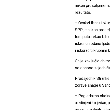
nakon preseljenja muf
rezultate.
– Ovakvi iftaru i oku
SPP je nakon preselje
tom putu, rekao bih d
iskrene i odane ljude
i iskoračiti krupnim k
On je zaključio da mo
se donose zajedničk
Predsjednik Stranke 
zdrave snage u Sand
– Pogledajmo okolne n
ujedinjeni ko jedan, 
mi smo različite str