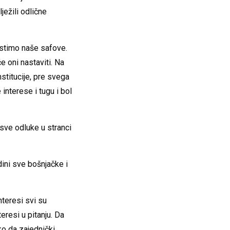
ježili odlične
vrstimo naše safove.
e oni nastaviti. Na
nstitucije, pre svega
interese i tugu i bol
 sve odluke u stranci
ini sve bošnjačke i
nteresi svi su
eresi u pitanju. Da
ko da zajednički