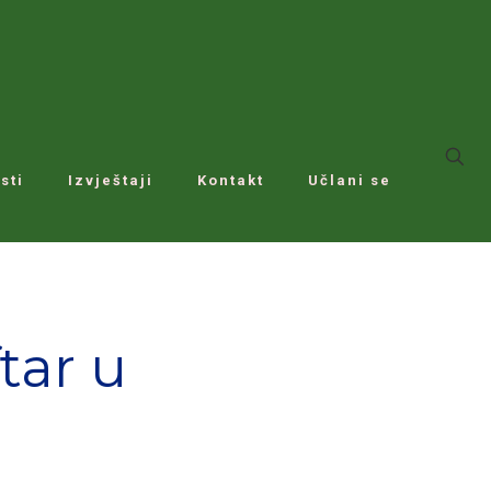
sti
Izvještaji
Kontakt
Učlani se
ftar u