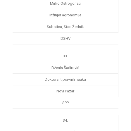
Mirko Ostrogonac
Inžinjer agronomije
Subotica, Stari Žednik
DSHV
33.
Dženis Šaćirović
Doktorant pravnih nauka
Novi Pazar
SPP
34.