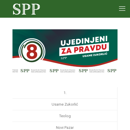
1.
Usame Zukorlić
Teolog
Novi Pazar