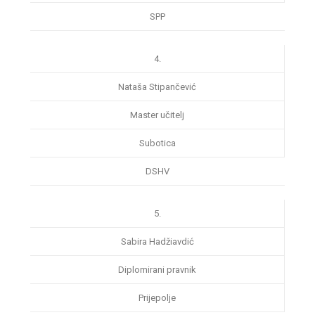
SPP
4.
Nataša Stipančević
Master učitelj
Subotica
DSHV
5.
Sabira Hadžiavdić
Diplomirani pravnik
Prijepolje