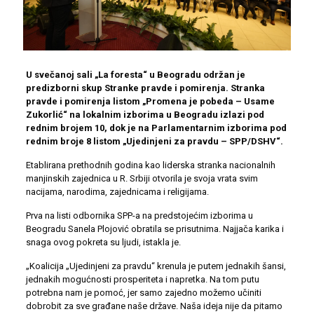
U svečanoj sali „La foresta“ u Beogradu održan je
predizborni skup Stranke pravde i pomirenja. Stranka
pravde i pomirenja listom „Promena je pobeda – Usame
Zukorlić“ na lokalnim izborima u Beogradu izlazi pod
rednim brojem 10, dok je na Parlamentarnim izborima pod
rednim broje 8 listom „Ujedinjeni za pravdu – SPP/DSHV“.
Etablirana prethodnih godina kao liderska stranka nacionalnih
manjinskih zajednica u R. Srbiji otvorila je svoja vrata svim
nacijama, narodima, zajednicama i religijama.
Prva na listi odbornika SPP-a na predstojećim izborima u
Beogradu Sanela Plojović obratila se prisutnima. Najjača karika i
snaga ovog pokreta su ljudi, istakla je.
„Koalicija „Ujedinjeni za pravdu“ krenula je putem jednakih šansi,
jednakih mogućnosti prosperiteta i napretka. Na tom putu
potrebna nam je pomoć, jer samo zajedno možemo učiniti
dobrobit za sve građane naše države. Naša ideja nije da pitamo