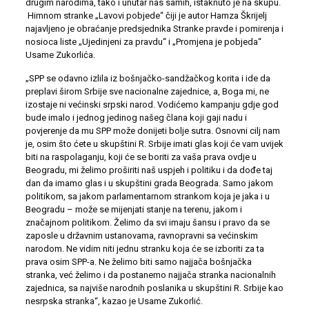
drugim narodima, tako i unutar nas samih, istaknuto je na skupu.
Himnom stranke „Lavovi pobjede“ čiji je autor Hamza Škrijelj
najavljeno je obraćanje predsjednika Stranke pravde i pomirenja i
nosioca liste „Ujedinjeni za pravdu“ i „Promjena je pobjeda“
Usame Zukorlića.
„SPP se odavno izlila iz bošnjačko-sandžačkog korita i ide da
preplavi širom Srbije sve nacionalne zajednice, a, Boga mi, ne
izostaje ni većinski srpski narod. Vodićemo kampanju gdje god
bude imalo i jednog jedinog našeg člana koji gaji nadu i
povjerenje da mu SPP može donijeti bolje sutra. Osnovni cilj nam
je, osim što ćete u skupštini R. Srbije imati glas koji će vam uvijek
biti na raspolaganju, koji će se boriti za vaša prava ovdje u
Beogradu, mi želimo proširiti naš uspjeh i politiku i da dođe taj
dan da imamo glas i u skupštini grada Beograda. Samo jakom
politikom, sa jakom parlamentarnom strankom koja je jaka i u
Beogradu – može se mijenjati stanje na terenu, jakom i
značajnom politikom. Želimo da svi imaju šansu i pravo da se
zaposle u državnim ustanovama, ravnopravni sa većinskim
narodom. Ne vidim niti jednu stranku koja će se izboriti za ta
prava osim SPP-a. Ne želimo biti samo najjača bošnjačka
stranka, već želimo i da postanemo najjača stranka nacionalnih
zajednica, sa najviše narodnih poslanika u skupštini R. Srbije kao
nesrpska stranka“, kazao je Usame Zukorlić.