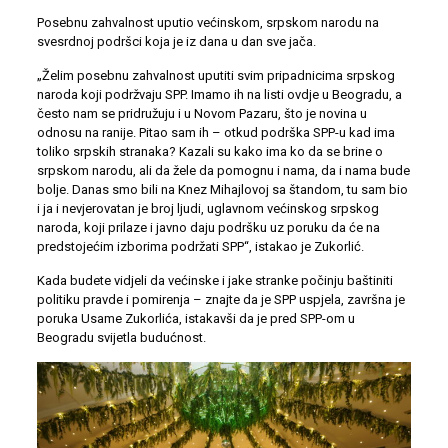
Posebnu zahvalnost uputio većinskom, srpskom narodu na
svesrdnoj podršci koja je iz dana u dan sve jača.
„Želim posebnu zahvalnost uputiti svim pripadnicima srpskog
naroda koji podržvaju SPP. Imamo ih na listi ovdje u Beogradu, a
često nam se pridružuju i u Novom Pazaru, što je novina u
odnosu na ranije. Pitao sam ih – otkud podrška SPP-u kad ima
toliko srpskih stranaka? Kazali su kako ima ko da se brine o
srpskom narodu, ali da žele da pomognu i nama, da i nama bude
bolje. Danas smo bili na Knez Mihajlovoj sa štandom, tu sam bio
i ja i nevjerovatan je broj ljudi, uglavnom većinskog srpskog
naroda, koji prilaze i javno daju podršku uz poruku da će na
predstojećim izborima podržati SPP“, istakao je Zukorlić.
Kada budete vidjeli da većinske i jake stranke počinju baštiniti
politiku pravde i pomirenja – znajte da je SPP uspjela, završna je
poruka Usame Zukorlića, istakavši da je pred SPP-om u
Beogradu svijetla budućnost.