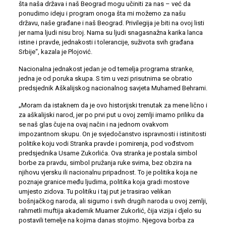
šta naša država i naš Beograd mogu učiniti za nas – već da
ponudimo ideju i program onoga šta mi možemo za našu
državu, naše građane i naš Beograd. Privilegija je biti na ovoj listi
jer nama ljudi nisu broj. Nama su ljudi snagasnažna karika lanca
istine i pravde, jednakosti i tolerancije, suživota svih građana
Srbije“, kazala je Plojović.
Nacionalna jednakost jedan je od temelja programa stranke,
jedna je od poruka skupa. S tim u vezi prisutnima se obratio
predsjednik Aškalijskog nacionalnog savjeta Muhamed Behrami.
„Moram da istaknem da je ovo historijski trenutak za mene lično i
za aškalijski narod, jer po prvi put u ovoj zemlji imamo priliku da
se naš glas čuje na ovaj način i na jednom ovakvom
impozantnom skupu. On je svjedočanstvo ispravnosti i istinitosti
politike koju vodi Stranka pravde i pomirenja, pod vođstvom
predsjednika Usame Zukorlića. Ova stranka je postala simbol
borbe za pravdu, simbol pružanja ruke svima, bez obzira na
njihovu vjersku ili nacionalnu pripadnost. To je politika koja ne
poznaje granice među ljudima, politika koja gradi mostove
umjesto zidova. Tu politiku i taj put je trasirao velikan
bošnjačkog naroda, ali sigurno i svih drugih naroda u ovoj zemlji,
rahmetli muftija akademik Muamer Zukorlić, čija vizija i djelo su
postavili temelje na kojima danas stojimo. Njegova borba za