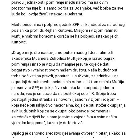
pravdu, jednakost i pomirenje među narodima na ovim
prostorima nije bila samo borba za Bošnjake, već borba za sve
ljude koji ovdje žive“, istakao je Behrami.
Među prisutnima i potpredsjednik SPP-a i kandidat za narodnog
poslanika prof. dr. Rejhan Kurtović. Misijom i vizijom rahmetli
Muftije hrabrim koracima korača se ka pobjedi, istakao je dr.
Kurtović.
„Drago mi je što nastavljamo putem našeg lidera rahmetli
akademika Muamera Zukorlića Muftije koji je razvio bajrak
pomirenja i imao je viziju da manjine jesu te koje će dati
bogatstvo i vitalnost ovom našem društvu. Naša budućnost
treba počivati na pravdi, pomirenju, suživotu, zajedništvu i na
izgradnji dobrih međunacionalnih odnosa. U tom smislu Muftija
je osnovao SPP, ne isključivo stranku koja pripada jednom
narodu, već je smatrao da na političkoj sceni R. Srbije treba
postojati jedna stranka sa novom i jasnom vizijom i idejom –
koja neće biti isključivo nacionalna, koja će biti stožer okupljanja
svih ljudi, onih koji će se okupiti oko pravde, pomirenja i
zajedničke riječi koja nam je svima zajednička u svim našim
vjerskim knjigama“, kazao je dr. Kurtović.
Dijalog je osnovno sredstvo rješavanja otvorenih pitanja kako sa