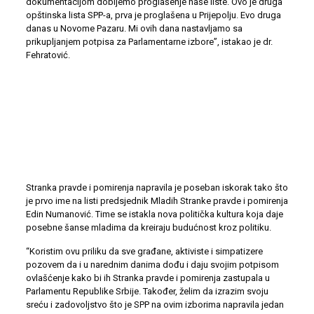
dokumentacijom dobijemo proglašenje naše liste. Ovo je druga
opštinska lista SPP-a, prva je proglašena u Prijepolju. Evo druga
danas u Novome Pazaru. Mi ovih dana nastavljamo sa
prikupljanjem potpisa za Parlamentarne izbore”, istakao je dr.
Fehratović.
Stranka pravde i pomirenja napravila je poseban iskorak tako što
je prvo ime na listi predsjednik Mladih Stranke pravde i pomirenja
Edin Numanović. Time se istakla nova politička kultura koja daje
posebne šanse mladima da kreiraju budućnost kroz politiku.
“Koristim ovu priliku da sve građane, aktiviste i simpatizere
pozovem da i u narednim danima dođu i daju svojim potpisom
ovlašćenje kako bi ih Stranka pravde i pomirenja zastupala u
Parlamentu Republike Srbije. Također, želim da izrazim svoju
sreću i zadovoljstvo što je SPP na ovim izborima napravila jedan