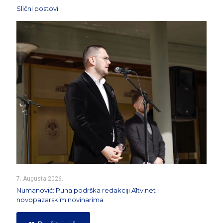
Slični postovi
7. Augusta 2026.
Numanović: Puna podrška redakciji A1tv.net i
novopazarskim novinarima