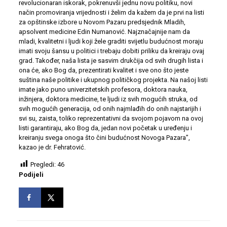
revolucionaran iskorak, pokrenuvši jednu novu politiku, novi
način promoviranja vrijednosti i želim da kažem da je prvi na listi
za opštinske izbore u Novom Pazaru predsjednik Mladih,
apsolvent medicine Edin Numanović. Najznačajnije nam da
mladi, kvalitetni i ljudi koji žele graditi svijetlu budućnost moraju
imati svoju šansu u politici i trebaju dobiti priliku da kreiraju ovaj
grad. Također, naša lista je sasvim drukčija od svih drugih lista i
ona će, ako Bog da, prezentirati kvalitet i sve ono što jeste
suština naše politike i ukupnog političkog projekta. Na našoj listi
imate jako puno univerzitetskih profesora, doktora nauka,
inžinjera, doktora medicine, te ljudi iz svih mogućih struka, od
svih mogućih generacija, od onih najmlađih do onih najstarijih i
svi su, zaista, toliko reprezentativni da svojom pojavom na ovoj
listi garantiraju, ako Bog da, jedan novi početak u uređenju i
kreiranju svega onoga što čini budućnost Novoga Pazara”,
kazao je dr. Fehratović.
Pregledi:
46
Podijeli