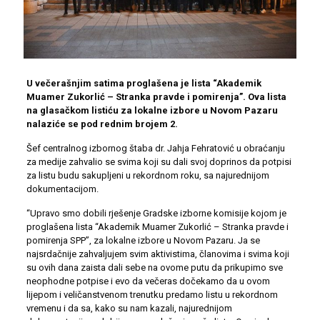
U večerašnjim satima proglašena je lista “Akademik
Muamer Zukorlić – Stranka pravde i pomirenja”. Ova lista
na glasačkom listiću za lokalne izbore u Novom Pazaru
nalaziće se pod rednim brojem 2.
Šef centralnog izbornog štaba dr. Jahja Fehratović u obraćanju
za medije zahvalio se svima koji su dali svoj doprinos da potpisi
za listu budu sakupljeni u rekordnom roku, sa najurednijom
dokumentacijom.
“Upravo smo dobili rješenje Gradske izborne komisije kojom je
proglašena lista “Akademik Muamer Zukorlić – Stranka pravde i
pomirenja SPP”, za lokalne izbore u Novom Pazaru. Ja se
najsrdačnije zahvaljujem svim aktivistima, članovima i svima koji
su ovih dana zaista dali sebe na ovome putu da prikupimo sve
neophodne potpise i evo da večeras dočekamo da u ovom
lijepom i veličanstvenom trenutku predamo listu u rekordnom
vremenu i da sa, kako su nam kazali, najurednijom