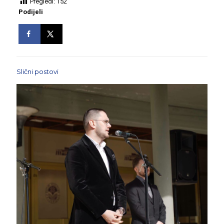
Pregledi:
152
Podijeli
Slični postovi