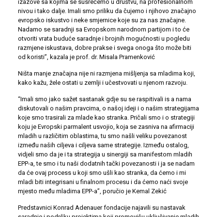
izazove sa kojima se susrećemo u društvu, na profesionalnom
nivou i tako dalje. Imali smo priliku da čujemo i njihovo značajno
evropsko iskustvo i neke smjernice koje su za nas značajne.
Nadamo se saradnji sa Evropskom narodnom partijom i to će
otvoriti vrata buduće saradnje i brojnih mogućnosti u pogledu
razmjene iskustava, dobre prakse i svega onoga što može biti
od koristi”, kazala je prof. dr. Misala Pramenković
Ništa manje značajna nije ni razmjena mišljenja sa mladima koji,
kako kažu, žele ostati u zemlji i učestvovati u njenom razvoju.
“Imali smo jako sažet sastanak gdje su se raspitivali is a nama
diskutovali o našim pravcima, o našoj ideji i o našim strategijama
koje smo trasirali za mlade kao stranka. Pričali smo i o strategiji
koju je Evropski parmalent usvojio, koja se zasniva na afirmaciji
mladih u različitim oblastima, tu smo našli veliku povezanost
između naših ciljeva i ciljeva same strategije. Između ostalog,
vidjeli smo da je i ta strategija u sinergiji sa manifestom mladih
EPP-a, te smo i tu naši dodatnih tački povezanosti i ja se nadam
da će ovaj process u koji smo ušli kao stranka, da ćemo i mi
mladi biti integrisani u finalnom procesu i da ćemo naći svoje
mjesto među mladima EPP-a”, poručio je Kemal Zekić
Predstavnici Konrad Adenauer fondacije najavili su nastavak
saradnje i podršku projektima koji promovišu uključivanje mladih