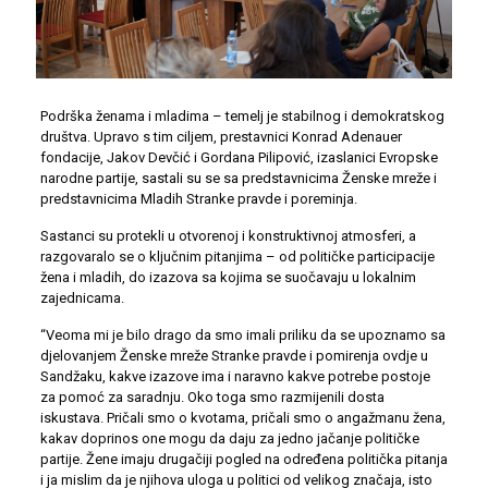
Podrška ženama i mladima – temelj je stabilnog i demokratskog
društva. Upravo s tim ciljem, prestavnici Konrad Adenauer
fondacije, Jakov Devčić i Gordana Pilipović, izaslanici Evropske
narodne partije, sastali su se sa predstavnicima Ženske mreže i
predstavnicima Mladih Stranke pravde i poreminja.
Sastanci su protekli u otvorenoj i konstruktivnoj atmosferi, a
razgovaralo se o ključnim pitanjima – od političke participacije
žena i mladih, do izazova sa kojima se suočavaju u lokalnim
zajednicama.
“Veoma mi je bilo drago da smo imali priliku da se upoznamo sa
djelovanjem Ženske mreže Stranke pravde i pomirenja ovdje u
Sandžaku, kakve izazove ima i naravno kakve potrebe postoje
za pomoć za saradnju. Oko toga smo razmijenili dosta
iskustava. Pričali smo o kvotama, pričali smo o angažmanu žena,
kakav doprinos one mogu da daju za jedno jačanje političke
partije. Žene imaju drugačiji pogled na određena politička pitanja
i ja mislim da je njihova uloga u politici od velikog značaja, isto