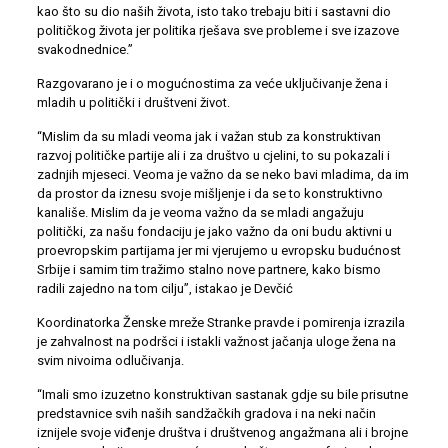
kao što su dio naših života, isto tako trebaju biti i sastavni dio
političkog života jer politika rješava sve probleme i sve izazove
svakodnednice.”
Razgovarano je i o mogućnostima za veće uključivanje žena i
mladih u politički i društveni život.
“Mislim da su mladi veoma jak i važan stub za konstruktivan
razvoj političke partije ali i za društvo u cjelini, to su pokazali i
zadnjih mjeseci. Veoma je važno da se neko bavi mladima, da im
da prostor da iznesu svoje mišljenje i da se to konstruktivno
kanališe. Mislim da je veoma važno da se mladi angažuju
politički, za našu fondaciju je jako važno da oni budu aktivni u
proevropskim partijama jer mi vjerujemo u evropsku budućnost
Srbije i samim tim tražimo stalno nove partnere, kako bismo
radili zajedno na tom cilju”, istakao je Devčić
Koordinatorka Ženske mreže Stranke pravde i pomirenja izrazila
je zahvalnost na podršci i istakli važnost jačanja uloge žena na
svim nivoima odlučivanja.
“Imali smo izuzetno konstruktivan sastanak gdje su bile prisutne
predstavnice svih naših sandžačkih gradova i na neki način
iznijele svoje viđenje društva i društvenog angažmana ali i brojne