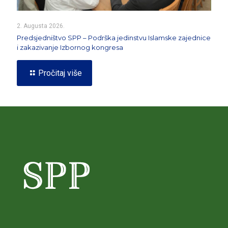
2. Augusta 2026.
Predsjedništvo SPP – Podrška jedinstvu Islamske zajednice
i zakazivanje Izbornog kongresa
Pročitaj više