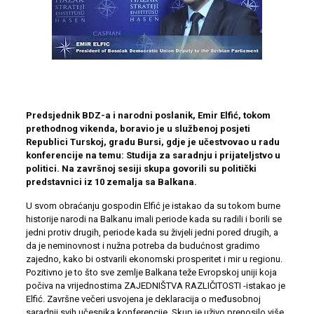
Predsjednik BDZ-a i narodni poslanik, Emir Elfić, tokom
prethodnog vikenda, boravio je u službenoj posjeti
Republici Turskoj, gradu Bursi, gdje je učestvovao u radu
konferencije na temu: Studija za saradnju i prijateljstvo u
politici. Na završnoj sesiji skupa govorili su politički
predstavnici iz 10 zemalja sa Balkana.
U svom obraćanju gospodin Elfić je istakao da su tokom burne
historije narodi na Balkanu imali periode kada su radili i borili se
jedni protiv drugih, periode kada su živjeli jedni pored drugih, a
da je neminovnost i nužna potreba da budućnost gradimo
zajedno, kako bi ostvarili ekonomski prosperitet i mir u regionu.
Pozitivno je to što sve zemlje Balkana teže Evropskoj uniji koja
počiva na vrijednostima ZAJEDNIŠTVA RAZLIČITOSTI -istakao je
Elfić. Završne večeri usvojena je deklaracija o međusobnoj
saradnji svih učesnika konferencije. Skup je uživo prenosilo više