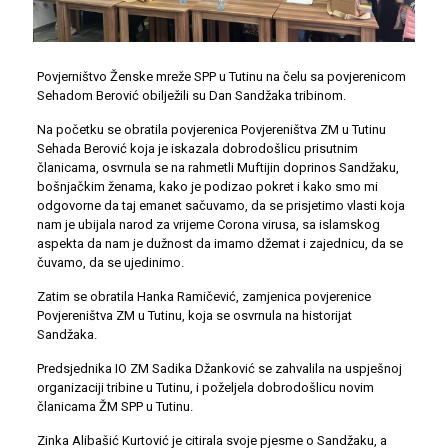
Povjerništvo Ženske mreže SPP u Tutinu na čelu sa povjerenicom
Sehadom Berović obilježili su Dan Sandžaka tribinom.
Na početku se obratila povjerenica Povjereništva ZM u Tutinu
Sehada Berović koja je iskazala dobrodošlicu prisutnim
članicama, osvrnula se na rahmetli Muftijin doprinos Sandžaku,
bošnjačkim ženama, kako je podizao pokret i kako smo mi
odgovorne da taj emanet sačuvamo, da se prisjetimo vlasti koja
nam je ubijala narod za vrijeme Corona virusa, sa islamskog
aspekta da nam je dužnost da imamo džemat i zajednicu, da se
čuvamo, da se ujedinimo.
Zatim se obratila Hanka Ramičević, zamjenica povjerenice
Povjereništva ZM u Tutinu, koja se osvrnula na historijat
Sandžaka.
Predsjednika IO ZM Sadika Džanković se zahvalila na uspješnoj
organizaciji tribine u Tutinu, i poželjela dobrodošlicu novim
članicama ŽM SPP u Tutinu.
Zinka Alibašić Kurtović je citirala svoje pjesme o Sandžaku, a