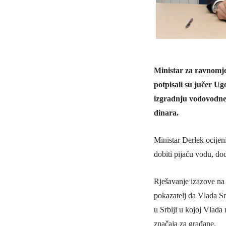
Ministar za ravnomje
potpisali su jučer U
izgradnju vodovodne 
dinara.
Ministar Đerlek ocije
dobiti pijaću vodu, dod
Rješavanje izazove na 
pokazatelj da Vlada Sr
u Srbiji u kojoj Vlada 
značaja za građane.