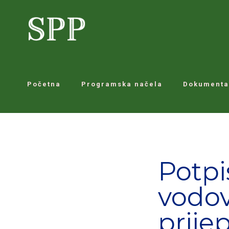
Početna
Programska načela
Dokumenta
Potpi
vodo
prije