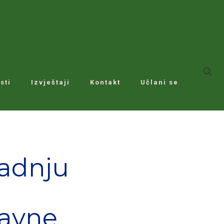
sti
Izvještaji
Kontakt
Učlani se
radnju
Ravne