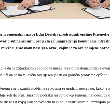
rni regionalni razvoj Edin Đerlek i predsjednik opštine Prijepolj
govor o sufinansiranju projekta za unapređenja komunalne infrast
mreže u gradskom naselju Ravne, kojim je za ove namjene opredij
nio je da će izgradnjom vodovodne mreže, na stotine domaćinstava ovog
ajući da će na taj način biti riješen jedan od gorućih problema opštine P
terenu i najvažnijih problema sa kojima se građani suočavaju, kako je i
bije želi da pruži snažniju podršku razvoju ovog regiona, navodeći da d
ne ulaže i u kojoj nisu sprovedeni neki od infrastrukturnih i razvojnih p