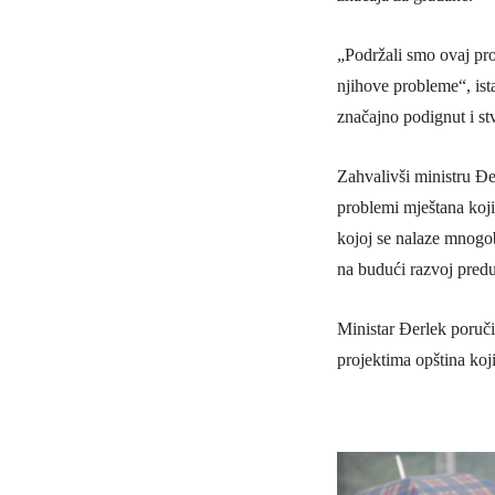
„Podržali smo ovaj pr
njihove probleme“, ist
značajno podignut i stv
Zahvalivši ministru Đer
problemi mještana koji
kojoj se nalaze mnogobr
na budući razvoj predu
Ministar Đerlek poruči
projektima opština koj