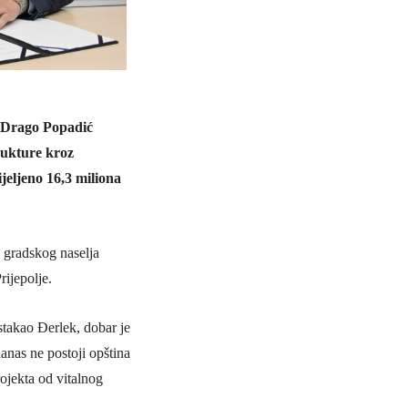
e Drago Popadić
rukture kroz
eljeno 16,3 miliona
 gradskog naselja
rijepolje.
stakao Đerlek, dobar je
anas ne postoji opština
rojekta od vitalnog