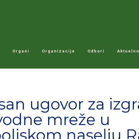
Organi
Organizacije
Odbori
Aktuelno
san ugovor za izg
vodne mreže u
poljskom naselju 