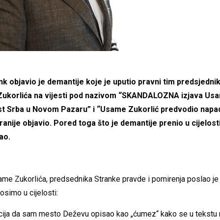
ink objavio je demantije koje je uputio pravni tim predsjedni
ukorlića na vijesti pod nazivom “SKANDALOZNA izjava Usa
st Srba u Novom Pazaru” i “Usame Zukorlić predvodio napad 
ranije objavio. Pored toga što je demantije prenio u cijelosti
ao.
ame Zukorlića, predsednika Stranke pravde i pomirenja poslao je
osimo u cijelosti:
macija da sam mesto Deževu opisao kao „ćumez“ kako se u tekstu 