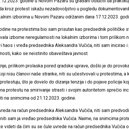
1.12.2023. godine u Novom Pazaru su građani odlučili da praktiku
a kroz protest iskažu nezadovoljstvo u pogledu dokumentovanih
okalnim izborima u Novom Pazaru održanim dana 17.12.2023. godi
odine na protestima bio sam prisutan kao predsednik političke st
ala izborne neregularnosti na lokalnim izborima i tom prilikom
vi haos i vređa predsednika Aleksandra Vučića, niti sam inicirao 
čnosti, kako se neistinito obaveštava javnost.
je, prilikom prolaska pored qradske uprave, došlo je do provoka
oji nisu članovi naše stranke, niti su učestvovali u protestima, a k
i protestuju, što je dovelo do dizanja tenzija i do pojave policije 
a protestu na smirivanje strasti i svojim autoritetom sprečio in
ti na snimcima od 21.12.2023. godine.
reda na račun predsednika Aleksandra Vučiča, niti sam predvodio
niti sam ja vređao predsednika Vučića. Naime, na snimcima prot
e videti da čim su se čule uvrede na račun predsednika Vučića