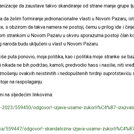
ganizacije da zaustave takvo skandiranje od strane manje grupe lju
a da želim formiranje jednonacionalne vlasti u Novom Pazaru, ist
te, s obzirom da takva namera ne postoji, čemu u prilog ide i čin
m strankom u Novom Pazaru u okviru sporazuma postoji član ko
 naroda budu uključeni u vlast u Novom Pazaru.
še puta ponovio, moja politika, kao i politika moje stranke se baz
i nikada ne bih podržao, kamoli, predvodio haos i nasilie, niti vr
znošenju ovakvih neistinitih i nedopuštenih tvrdnji suprotstaviću
toje na raspolaganju.
ni na sljedećim linkovima:
ori-2023/559450/odgovor!-izjava-usame-zukorli%C4%87-izazvala
itika/559447/odgovor!-skandalozna-izjava-usame-zukorli%C4%87