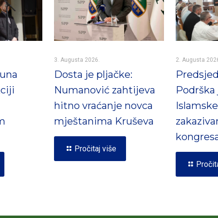
3. Augusta 2026.
2. Augusta 202
Puna
Dosta je pljačke:
Predsjed
ciji
Numanović zahtijeva
Podrška 
hitno vraćanje novca
Islamske
m
mještanima Kruševa
zakaziva
kongres
Pročitaj više
Pročit