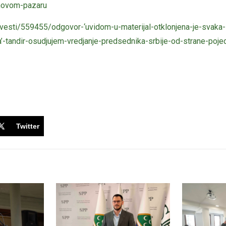
-novom-pazaru
/vesti/559455/odgovor-‘uvidom-u-materijal-otklonjena-je-svaka
’-tandir-osudjujem-vredjanje-predsednika-srbije-od-strane-poje
Twitter