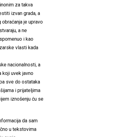
sinonim za takva
titi izvan grada, a
 obraćanja je upravo
stvaraju, a ne
 spomenuo i kao
zarske vlasti kada
ke nacionalnosti, a
 koji uvek javno
 pa sve do ostataka
ijama i prijateljima
, čijem iznošenju ću se
 informacija da sam
ačno u tekstovima