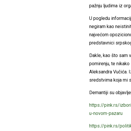
pažnju ljudima iz or
U pogledu informacij
negiram kao neistini
najvećom opoziciono
predstavnici srpskog
Dakle, kao što sam vi
pomirenju, te nikako 
Aleksandra Vučića. I
sredstvima koja mi s
Demantiji su objavlje
https://pink.rs/izb
u-novom-pazaru
https://pink.rs/pol