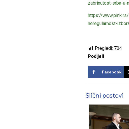
zabrinutost-srba-u
https://www.pink.rs
neregularnost-izbora
Pregledi:
704
Podijeli
Facebook
Slični postovi