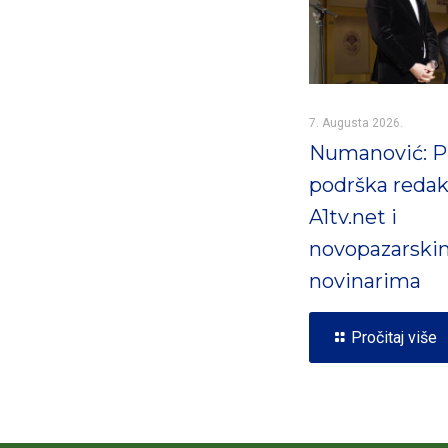
7. Augusta 2026.
Numanović: 
podrška redak
A1tv.net i
novopazarski
novinarima
Pročitaj više