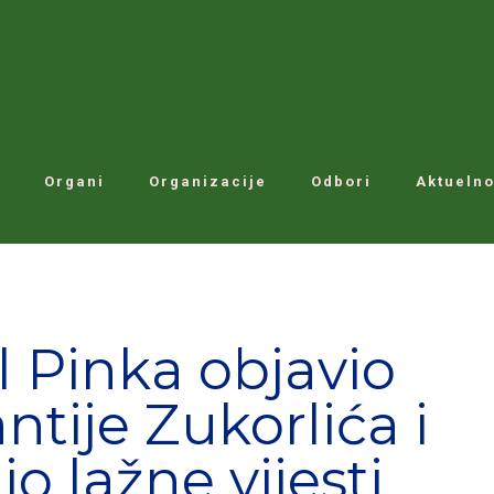
Organi
Organizacije
Odbori
Aktuelno
l Pinka objavio
tije Zukorlića i
io lažne vijesti