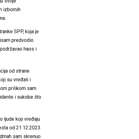
ju svoje
 izbornih
ne.
ranke SPP, koja je
 nisam predvodio
i podržavao haos i
cija od strane
oji su vređali i
kojom prilikom sam
cidente i sukobe što
 ljude koji vređaju
esta od 21.12.2023.
 odmah sam skrenuo