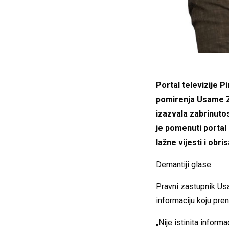
Portal televizije P
pomirenja Usame Z
izazvala zabrinuto
je pomenuti portal 
lažne vijesti i obris
Demantiji glase:
Pravni zastupnik Us
informaciju koju pren
„Nije istinita infor