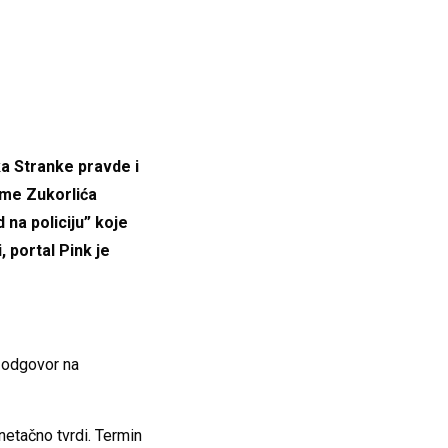
ka Stranke pravde i
me Zukorlića
na policiju” koje
, portal Pink je
 odgovor na
netačno tvrdi. Termin