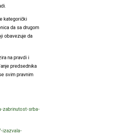
di.
e kategorički
jenica da sa drugom
ji obavezuje da
ira na pravdi i
eđanje predsednika
 se svim pravnim
-zabrinutost-srba-
-izazvala-