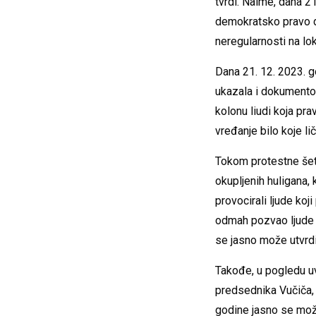
tvrdi. Naime, dana 2
demokratsko pravo d
neregularnosti na l
Dana 21. 12. 2023. g
ukazala i dokumentov
kolonu liudi koja pra
vređanje bilo koje li
Tokom protestne šetn
okupljenih huligana, k
provocirali ljude koj
odmah pozvao ljude n
se jasno može utvrdi
Takođe, u pogledu uv
predsednika Vučiča, 
godine jasno se mož