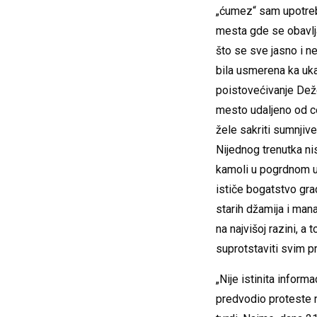
„ćumez“ sam upotrebi
mesta gde se obavlja
što se sve jasno i 
bila usmerena ka ukaz
poistovećivanje Dež
mesto udaljeno od ce
žele sakriti sumnjive
Nijednog trenutka ni
kamoli u pogrdnom uv
ističe bogatstvo gr
starih džamija i man
na najvišoj razini, a 
suprotstaviti svim p
„Nije istinita informa
predvodio proteste 