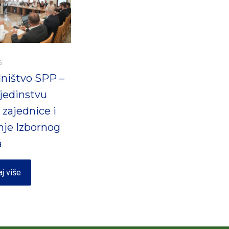
6.
ništvo SPP –
jedinstvu
 zajednice i
nje Izbornog
a
aj više