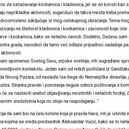
o za označavanje kockarnica i kladionica, jer se on koristi kao 
ju neprikladne aktivnosti, sugerišući da takva mesta treba premes
nedvosmisleno zaključuje iz mog celokupnog obraćanja. Tema mog
ivanju na štetnost kladionica i kockarnica i zavisnosti koje iste 
eve i kockarnica, kako se netačno navodi. Dodatno, Deževu sam
ntra grada, navodeći da tamo već odlaze pripadnici sadašnje pa
 aktivnosti.
sam spomenuo Svetog Savu, srpske svetinje, niti sugrađane sprs
redljivom kontekstu. Jedan sam od retkih političara iz Sandžaka
ada Novog Pazara, od nasleđa Isa-bega do Nemanjičke dinastije,
astira. Stranka pravde i pomirenja neguie odnos poštovanja s komš
to će se nastaviti unatoč objavljivanju neistinitih i netačnih tvrdnji
ravnim sredstvima koja mi stoje na raspolaganju…“
cija da sam bio na čelu kolone koja je pravila haos, niti je istinita
na kojima se vređa predsednik Aleksandar Vučić, kako se to net