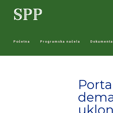
Početna
Programska načela
Dokumenta
Porta
deman
uklon