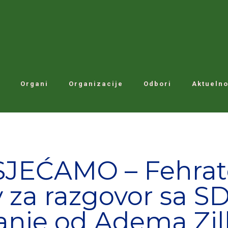
Organi
Organizacije
Odbori
Aktuelno
JEĆAMO – Fehrato
v za razgovor sa SD
anje od Adema Zil