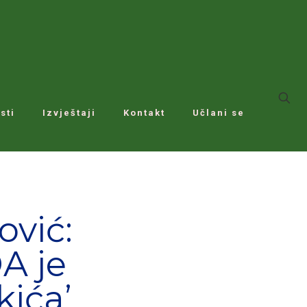
sti
Izvještaji
Kontakt
Učlani se
vić:
A je
kića’