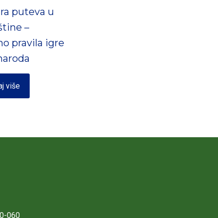
ra puteva u
štine –
o pravila igre
 naroda
aj više
0-060