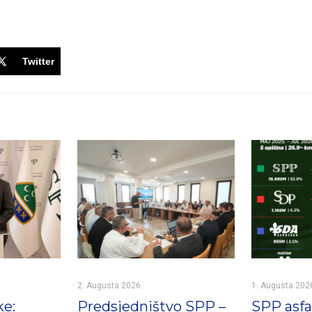
Twitter
2. Augusta 2026.
1. Augusta 202
ke:
Predsjedništvo SPP –
SPP asfal