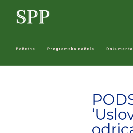
Početna
Programska načela
Dokumenta
PODS
‘Uslo
odric