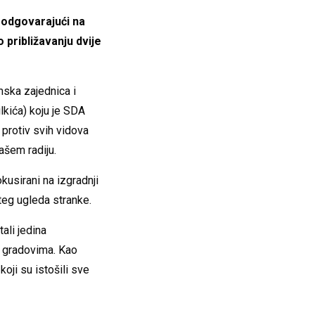
 odgovarajući na
 približavanju dvije
mska zajednica i
lkića) koju je SDA
 protiv svih vidova
našem radiju.
okusirani na izgradnji
šteg ugleda stranke.
ali jedina
m gradovima. Kao
oji su istošili sve