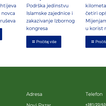
htijeva
Podrška jedinstvu
kilometa
e novca
Islamske zajednice i
četiri op
ruševa
zakazivanje Izbornog
Mijenjam
kongresa
u korist
Pročitaj više
Pročit
Adresa
Telefon
Novi Pazar
+381/20/63