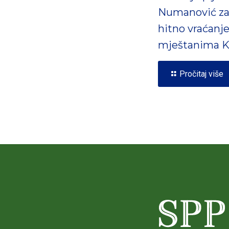
Numanović za
hitno vraćanj
mještanima K
Pročitaj više