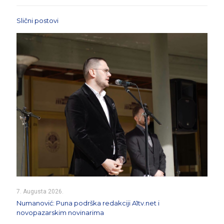
Slični postovi
7. Augusta 2026.
Numanović: Puna podrška redakciji A1tv.net i
novopazarskim novinarima