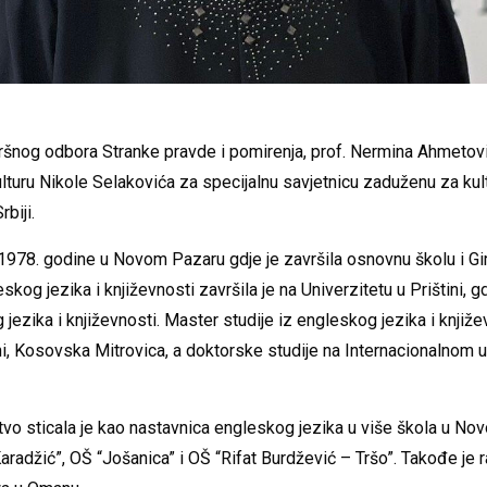
ršnog odbora Stranke pravde i pomirenja, prof. Nermina Ahmetov
ulturu Nikole Selakovića za specijalnu savjetnicu zaduženu za kul
biji.
978. godine u Novom Pazaru gdje je završila osnovnu školu i G
skog jezika i književnosti završila je na Univerzitetu u Prištini, g
ezika i književnosti. Master studije iz engleskog jezika i književ
ini, Kosovska Mitrovica, a doktorske studije na Internacionalnom
vo sticala je kao nastavnica engleskog jezika u više škola u No
Karadžić”, OŠ “Jošanica” i OŠ “Rifat Burdžević – Tršo”. Takođe je 