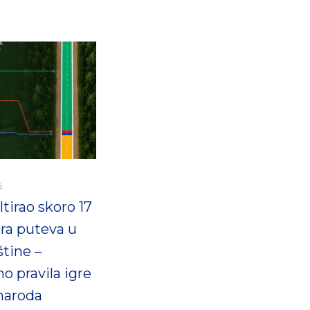
6.
tirao skoro 17
ra puteva u
štine –
o pravila igre
 naroda