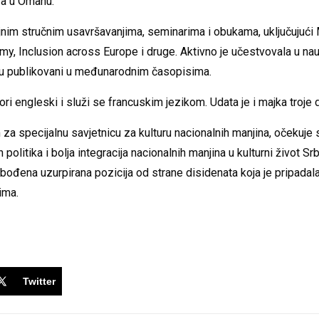
wa u Omanu.
ojnim stručnim usavršavanjima, seminarima i obukama, uključujuć
, Inclusion across Europe i druge. Aktivno je učestvovala u na
 su publikovani u međunarodnim časopisima.
i engleski i služi se francuskim jezikom. Udata je i majka troje 
a specijalnu savjetnicu za kulturu nacionalnih manjina, očekuje
politika i bolja integracija nacionalnih manjina u kulturni život Srb
ođena uzurpirana pozicija od strane disidenata koja je pripadala
ima.
Twitter