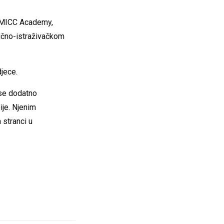
i MICC Academy,
učno-istraživačkom
djece.
 se dodatno
ije. Njenim
 stranci u