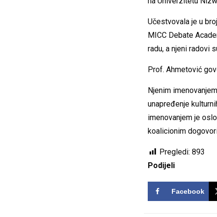
na Univerzitetu Niz
Učestvovala je u br
MICC Debate Academy
radu, a njeni radovi
Prof. Ahmetović govor
Njenim imenovanjem z
unapređenje kulturnih 
imenovanjem je oslob
koalicionim dogovor
Pregledi:
893
Podijeli
Facebook