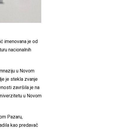
ić imenovana je od
turu nacionalnih
imnaziju u Novom
dje je stekla zvanje
nosti završila je na
 univerzitetu u Novom
vom Pazaru,
radila kao predavač