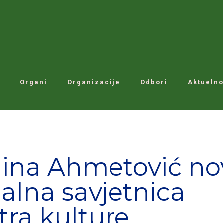
Organi
Organizacije
Odbori
Aktuelno
ina Ahmetović no
jalna savjetnica
tra kulture