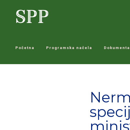
Početna
Programska načela
Dokumenta
Nerm
speci
minis