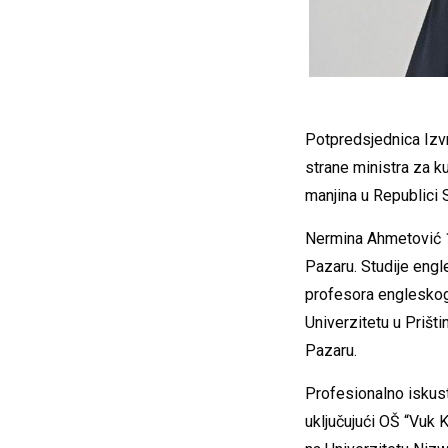
Potpredsjednica Izv
strane ministra za k
manjina u Republici Sr
Nermina Ahmetović 1
Pazaru. Studije engle
profesora engleskog j
Univerzitetu u Prišt
Pazaru.
Profesionalno iskust
uključujući OŠ “Vuk 