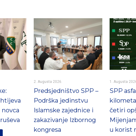
2. Augusta 2026.
1. Augusta 202
ke:
Predsjedništvo SPP –
SPP asfal
htijeva
Podrška jedinstvu
kilometa
e novca
Islamske zajednice i
četiri op
ruševa
zakazivanje Izbornog
Mijenjam
kongresa
u korist