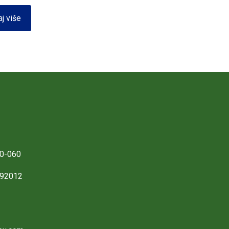
aj više
0-060
892012