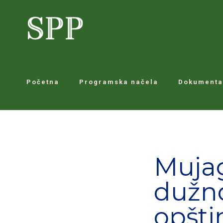
Početna
Programska načela
Dokumenta
Mujag
dužno
opšti