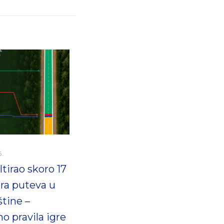
6.
tirao skoro 17
ra puteva u
štine –
o pravila igre