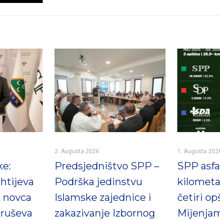
2. Augusta 2026.
1. Augusta 202
ke:
Predsjedništvo SPP –
SPP asfal
htijeva
Podrška jedinstvu
kilometa
e novca
Islamske zajednice i
četiri op
ruševa
zakazivanje Izbornog
Mijenjam