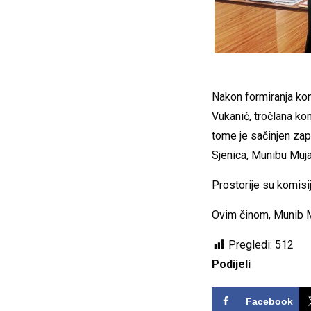
Nakon formiranja ko
Vukanić, tročlana ko
tome je sačinjen zap
Sjenica, Munibu Muja
Prostorije su komisi
Ovim činom, Munib M
Pregledi:
512
Podijeli
Facebook