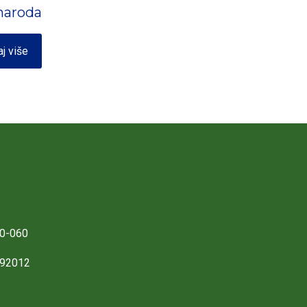
 naroda
aj više
0-060
892012