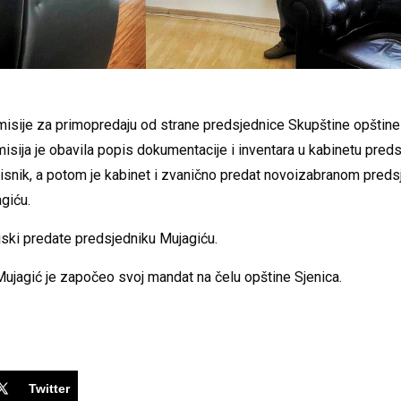
misije za primopredaju od strane predsjednice Skupštine opštine
misija je obavila popis dokumentacije i inventara u kabinetu preds
isnik, a potom je kabinet i zvanično predat novoizabranom preds
giću.
jski predate predsjedniku Mujagiću.
ujagić je započeo svoj mandat na čelu opštine Sjenica.
Twitter