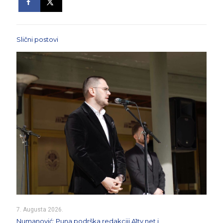
Slični postovi
7. Augusta 2026.
Numanović: Puna podrška redakciji A1tv.net i