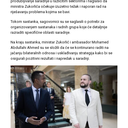
produbljivanje saradnje u različitim sektorima i naglasio da
ministra Zukorlića očekuje izuzetno težak i naporan rad na
riješavanju problema kojima se bavi.
Tokom sastanka, sagovornici su se saglasili o potrebi za
organizovanjem sastanaka i radnih grupa koje će detaljnije
razraditi specifične oblasti saradnje.
Na kraju sastanka, ministar Zukorlić i ambasador Mohamed
Abdullahi Ahmed su se složili da će se kontinurano raditi na
jačanju bilateralnih odnosa i usklađivanju strategija kako bi se
osigurali pozitivni rezultati i napredak u saradnji.