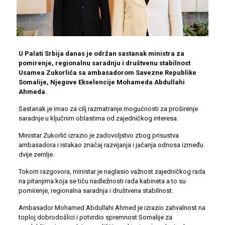
U Palati Srbija danas je održan sastanak ministra za
pomirenje, regionalnu saradnju i društvenu stabilnost
Usamea Zukorlića sa ambasadorom Savezne Republike
Somalije, Njegove Ekselencije Mohameda Abdullahi
Ahmeda.
Sastanak je imao za cilj razmatranje mogućnosti za proširenje
saradnje u ključnim oblastima od zajedničkog interesa.
Ministar Zukorlić izrazio je zadovoljstvo zbog prisustva
ambasadora i istakao značaj razvijanja i jačanja odnosa između
dvije zemlje.
Tokom razgovora, ministar je naglasio važnost zajedničkog rada
na pitanjima koja se tiču nadležnosti rada kabineta a to su
pomirenje, regionalna saradnja i društvena stabilnost.
Ambasador Mohamed Abdullahi Ahmed je izrazio zahvalnost na
toploj dobrodošlici i potvrdio spremnost Somalije za