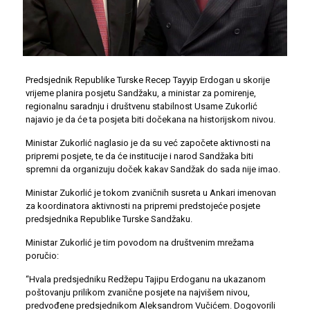
Predsjednik Republike Turske Recep Tayyip Erdogan u skorije
vrijeme planira posjetu Sandžaku, a ministar za pomirenje,
regionalnu saradnju i društvenu stabilnost Usame Zukorlić
najavio je da će ta posjeta biti dočekana na historijskom nivou.
Ministar Zukorlić naglasio je da su već započete aktivnosti na
pripremi posjete, te da će institucije i narod Sandžaka biti
spremni da organizuju doček kakav Sandžak do sada nije imao.
Ministar Zukorlić je tokom zvaničnih susreta u Ankari imenovan
za koordinatora aktivnosti na pripremi predstojeće posjete
predsjednika Republike Turske Sandžaku.
Ministar Zukorlić je tim povodom na društvenim mrežama
poručio:
“Hvala predsjedniku Redžepu Tajipu Erdoganu na ukazanom
poštovanju prilikom zvanične posjete na najvišem nivou,
predvođene predsjednikom Aleksandrom Vučićem. Dogovorili