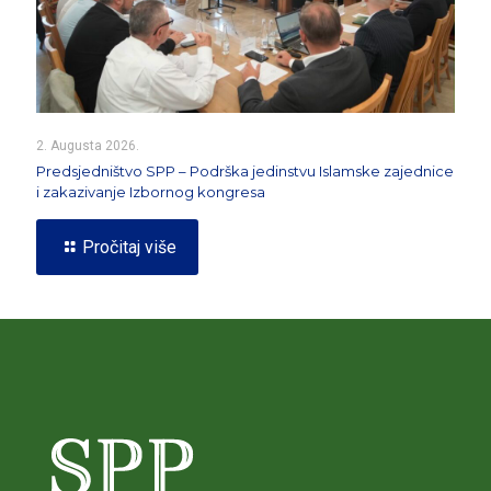
2. Augusta 2026.
Predsjedništvo SPP – Podrška jedinstvu Islamske zajednice
i zakazivanje Izbornog kongresa
Pročitaj više