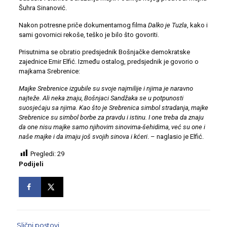
Šuhra Sinanović.
Nakon potresne priče dokumentarnog filma
Dalko je Tuzla
, kako i
sami govornici rekoše, teško je bilo što govoriti.
Prisutnima se obratio predsjednik Bošnjačke demokratske
zajednice Emir Elfić. Između ostalog, predsjednik je govorio o
majkama Srebrenice:
Majke Srebrenice izgubile su svoje najmilije i njima je naravno
najteže. Ali neka znaju, Bošnjaci Sandžaka se u potpunosti
suosjećaju sa njima. Kao što je Srebrenica simbol stradanja, majke
Srebrenice su simbol borbe za pravdu i istinu. I one treba da znaju
da one nisu majke samo njihovim sinovima-šehidima, već su one i
naše majke i da imaju još svojih sinova i kćeri
. – naglasio je Elfić.
Pregledi:
29
Podijeli
Slični postovi