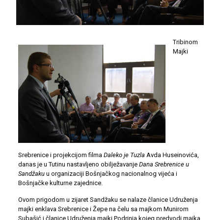
Tribinom
Majki
Srebrenice i projekcijom filma
Daleko je Tuzla
Avda Huseinovića,
danas je u Tutinu nastavljeno obilježavanje
Dana Srebrenice u
Sandžaku
u organizaciji Bošnjačkog nacionalnog vijeća i
Bošnjačke kulturne zajednice.
Ovom prigodom u zijaret Sandžaku se nalaze članice Udruženja
majki enklava Srebrenice i Žepe na čelu sa majkom Munirom
Subašić i članice Udruženja majki Podrinja kojeg predvodi majka