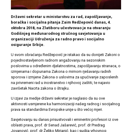
Državni sekretar u ministarstvu za rad, zapošljavanje,
boračka i socijalna pitanja Zaim Redžepović danas, 4.
oktobra 2018, na Zlatiboru učestvovao je na otvaranju
Godišnjeg međunarodnog stručnog savjetovanja u
organizaciji Udruženja za radno pravo i socijalno
osiguranje Srbije.
U svom obraćanju Redžepović je istakao da su donijeti Zakoni o
pojednostavljenom radnom angažovanju na sezonskim
poslovima u određenim djelatnostima, zapošljavanju stranaca, o
izmjenama i dopunama Zakona o mirnom rješavanju radnih
sporova i izmjene Zakona o uslovima za upućivanje zaposlenih
na privremeni rad u inostranstvo i njihovoj zaštiti, te najavio
završetak Nacrta zakona o štrajku.
U izjavi za medije državni sekretar je naglasio da su ove
aktivnosti usmjerene ka harmonizaciji našeg radnog i socijalnog
prava sa standardima Evropske unije u što većoj mjeri.
Savjetovanju su danas prisustvovali i eminentni profesori iz ove
oblasti prava, prof. dr Senad Jašarević, prof. dr Predrag
Jovanović, prof. dr Željko Mirjanić, kao i sudija vrhovnog