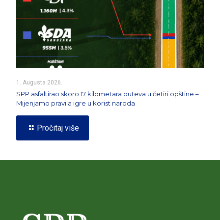
1. Augusta 2026.
SPP asfaltirao skoro 17 kilometara puteva u četiri opštine –
Mijenjamo pravila igre u korist naroda
Pročitaj više