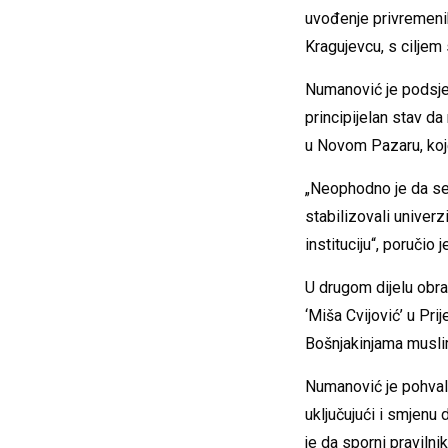
uvođenje privremenih 
Kragujevcu, s ciljem 
Numanović je podsje
principijelan stav d
u Novom Pazaru, koj
„Neophodno je da se
stabilizovali univerz
instituciju“, poručio
U drugom dijelu obra
‘Miša Cvijović’ u Pri
Bošnjakinjama musli
Numanović je pohvalio
uključujući i smjenu 
je da sporni pravilni