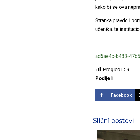
kako bi se ova nepra
Stranka pravde i pom
učenika, te institucio
ad5ae4c-b483-47b
Pregledi:
59
Podijeli
Facebook
Slični postovi