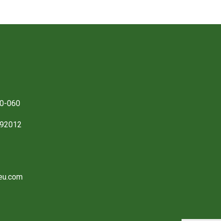
0-060
892012
eu.com