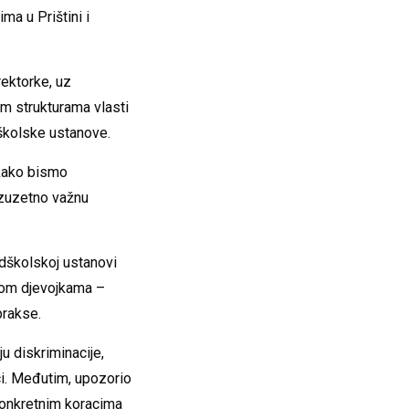
ma u Prištini i
ektorke, uz
im strukturama vlasti
školske ustanove.
kako bismo
 izuzetno važnu
edškolskoj ustanovi
nikom djevojkama –
prakse.
u diskriminacije,
aci. Međutim, upozorio
 konkretnim koracima