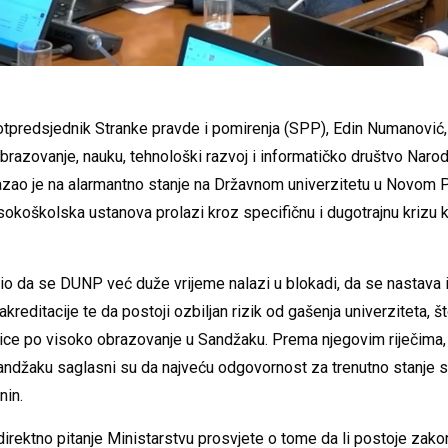
otpredsjednik Stranke pravde i pomirenja (SPP), Edin Numanović
brazovanje, nauku, tehnološki razvoj i informatičko društvo Naro
kazao je na alarmantno stanje na Državnom univerzitetu u Novom 
sokoškolska ustanova prolazi kroz specifičnu i dugotrajnu krizu ko
o da se DUNP već duže vrijeme nalazi u blokadi, da se nastava i d
reditacije te da postoji ozbiljan rizik od gašenja univerziteta, št
ce po visoko obrazovanje u Sandžaku. Prema njegovim riječima, 
Sandžaku saglasni su da najveću odgovornost za trenutno stanje s
nin.
direktno pitanje Ministarstvu prosvjete o tome da li postoje zak