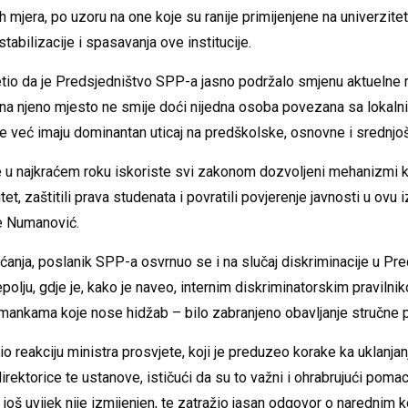
mjera, po uzoru na one koje su ranije primijenjene na univerziteti
stabilizacije i spasavanja ove institucije.
tio da je Predsjedništvo SPP-a jasno podržalo smjenu aktuelne r
a na njeno mjesto ne smije doći nijedna osoba povezana sa lokaln
e već imaju dominantan uticaj na predškolske, osnovne i srednjo
 u najkraćem roku iskoriste svi zakonom dozvoljeni mehanizmi 
itet, zaštitili prava studenata i povratili povjerenje javnosti u ovu
 je Numanović.
ćanja, poslanik SPP-a osvrnuo se i na slučaj diskriminacije u Pr
jepolju, gdje je, kako je naveo, internim diskriminatorskim pravil
mankama koje nose hidžab – bilo zabranjeno obavljanje stručne 
 reakciju ministra prosvjete, koji je preduzeo korake ka uklanjanj
direktorice te ustanove, ističući da su to važni i ohrabrujući pom
k još uvijek nije izmijenjen, te zatražio jasan odgovor o narednim