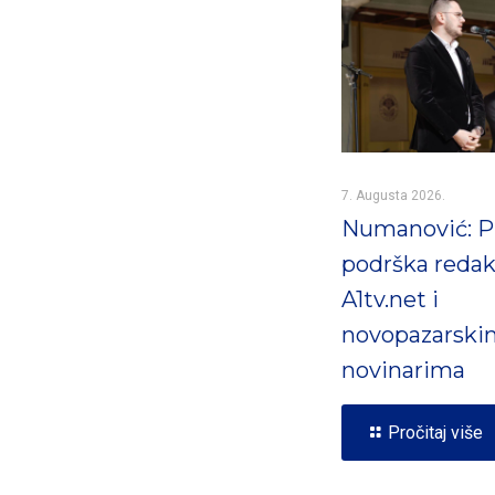
7. Augusta 2026.
Numanović: 
podrška redak
A1tv.net i
novopazarski
novinarima
Pročitaj više