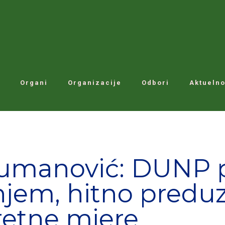
Organi
Organizacije
Odbori
Aktuelno
Numanović: DUNP 
jem, hitno preduz
etne mjere