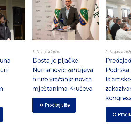
3. Augusta 2026.
2. Augusta 202
Puna
Dosta je pljačke:
Predsjed
ciji
Numanović zahtijeva
Podrška 
hitno vraćanje novca
Islamske
m
mještanima Kruševa
zakaziva
kongres
Pročitaj više
Pročit