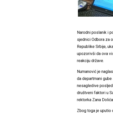
Narodni poslanik i p
sjednici Odbora za o
Republike Srbije, u
upozorivši da ova vi
reakciju države.
Numanović je naglasi
da departmani gube ak
nesagledive posljedi
društveni faktori u 
rektorka Zana Dolića
Zbog toga je uputio 