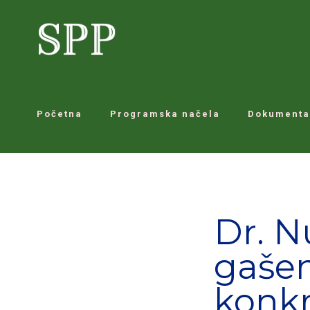
Početna
Programska načela
Dokumenta
Dr. 
gašen
konkr