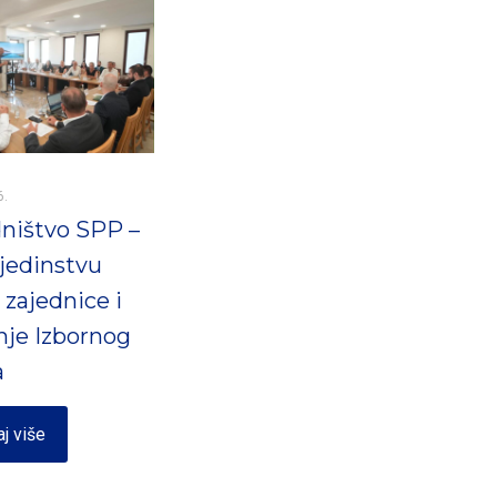
6.
ništvo SPP –
jedinstvu
 zajednice i
nje Izbornog
a
aj više