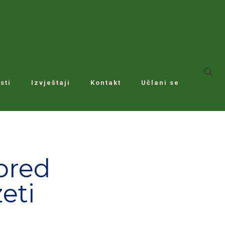
sti
Izvještaji
Kontakt
Učlani se
pred
eti