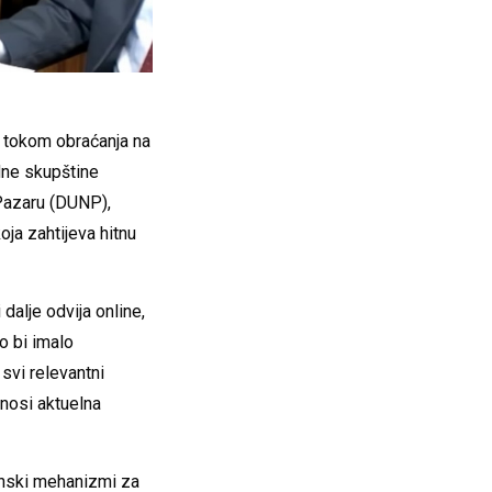
, tokom obraćanja na
dne skupštine
Pazaru (DUNP),
ja zahtijeva hitnu
alje odvija online,
o bi imalo
svi relevantni
nosi aktuelna
onski mehanizmi za