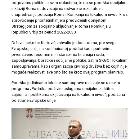
odgovornu politiku u svim oblastima, te da se podrška socijalnoj
inkluziji Roma nadovezuje na ostvarene rezultate na
unapređivanju položaja Roma i Romkinja na lokalnom nivou, kroz
sprovođenje prioritetnih mjera predviđenih donijetom
Strategijom za socijalno uključivanje Roma i Romkinja u
Republici Srbiji za period 2022-2030.
Državni sekretar Kurtović zahvalio je donatorima, pre svega
Evropskoj uniji, na kontinuiranoj podršci kao i partnerima,
prvenstveno resornim ministarstvima finansija i rada,
zapošljavanja, boračke i socijalne politike, zatim SKGO i lokalnim
samoupravama, kao i organizacija civilnog društva bez kojih nije
moguće realizovati sve ono što se kroz ovaj program planiralo.
Podrška jedinicama lokalne samouprave realizuje se u okviru
programa „Podrška održivim uslugama socijalne zaštite u
zajednici i politikama uključivanja na lokalnom nivou“, podržana
od strane Evropske unije.