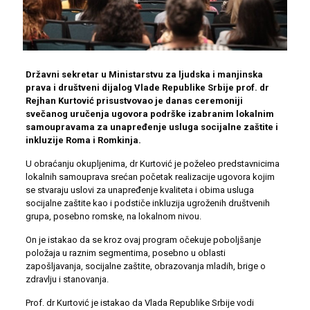
Državni sekretar u Ministarstvu za ljudska i manjinska
prava i društveni dijalog Vlade Republike Srbije prof. dr
Rejhan Kurtović prisustvovao je danas ceremoniji
svečanog uručenja ugovora podrške izabranim lokalnim
samoupravama za unapređenje usluga socijalne zaštite i
inkluzije Roma i Romkinja.
U obraćanju okupljenima, dr Kurtović je poželeo predstavnicima
lokalnih samouprava srećan početak realizacije ugovora kojim
se stvaraju uslovi za unapređenje kvaliteta i obima usluga
socijalne zaštite kao i podstiče inkluzija ugroženih društvenih
grupa, posebno romske, na lokalnom nivou.
On je istakao da se kroz ovaj program očekuje poboljšanje
položaja u raznim segmentima, posebno u oblasti
zapošljavanja, socijalne zaštite, obrazovanja mladih, brige o
zdravlju i stanovanja.
Prof. dr Kurtović je istakao da Vlada Republike Srbije vodi