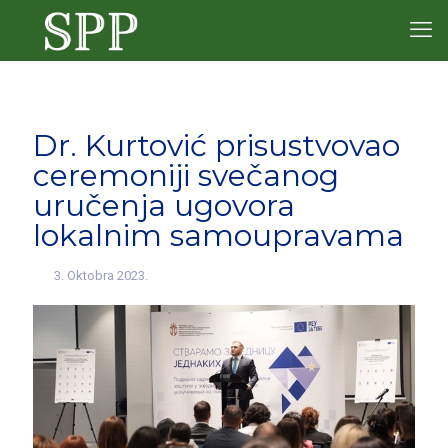
Dr. Kurtović prisustvovao
ceremoniji svečanog
uručenja ugovora
lokalnim samoupravama
3. Oktobra 2023.