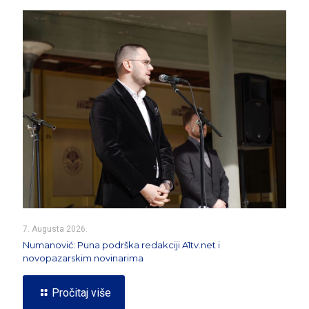
7. Augusta 2026.
Numanović: Puna podrška redakciji A1tv.net i
novopazarskim novinarima
Pročitaj više