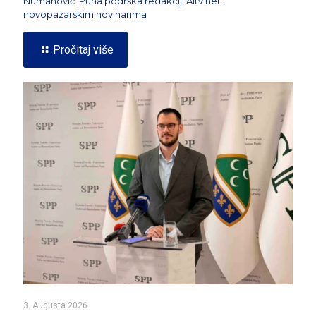
Numanović: Puna podrška redakciji A1tv.net i
novopazarskim novinarima
Pročitaj više
3. Augusta 2026.