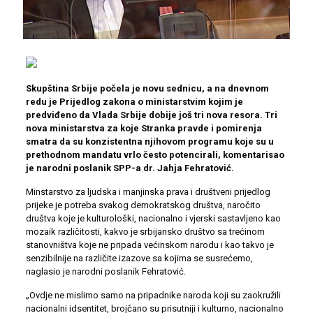
Skupština Srbije počela je novu sednicu, a na dnevnom
redu je Prijedlog zakona o ministarstvim kojim je
predviđeno da Vlada Srbije dobije još tri nova resora. Tri
nova ministarstva za koje Stranka pravde i pomirenja
smatra da su konzistentna njihovom programu koje su u
prethodnom mandatu vrlo često potencirali, komentarisao
je narodni poslanik SPP-a dr. Jahja Fehratović.
Minstarstvo za ljudska i manjinska prava i društveni prijedlog
prijeke je potreba svakog demokratskog društva, naročito
društva koje je kulturološki, nacionalno i vjerski sastavljeno kao
mozaik različitosti, kakvo je srbijansko društvo sa trećinom
stanovništva koje ne pripada većinskom narodu i kao takvo je
senzibilnije na različite izazove sa kojima se susrećemo,
naglasio je narodni poslanik Fehratović.
„Ovdje ne mislimo samo na pripadnike naroda koji su zaokružili
nacionalni idsentitet, brojčano su prisutniji i kulturno, nacionalno