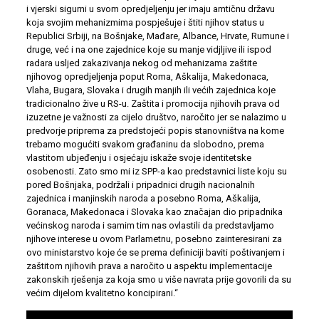
i vjerski sigurni u svom opredjeljenju jer imaju amtičnu državu
koja svojim mehanizmima pospješuje i štiti njihov status u
Republici Srbiji, na Bošnjake, Mađare, Albance, Hrvate, Rumune i
druge, već i na one zajednice koje su manje vidjljive ili ispod
radara usljed zakazivanja nekog od mehanizama zaštite
njihovog opredjeljenja poput Roma, Aškalija, Makedonaca,
Vlaha, Bugara, Slovaka i drugih manjih ili većih zajednica koje
tradicionalno žive u RS-u. Zaštita i promocija njihovih prava od
izuzetne je važnosti za cijelo društvo, naročito jer se nalazimo u
predvorje priprema za predstojeći popis stanovništva na kome
trebamo mogućiti svakom građaninu da slobodno, prema
vlastitom ubjeđenju i osjećaju iskaže svoje identitetske
osobenosti. Zato smo mi iz SPP-a kao predstavnici liste koju su
pored Bošnjaka, podržali i pripadnici drugih nacionalnih
zajednica i manjinskih naroda a posebno Roma, Aškalija,
Goranaca, Makedonaca i Slovaka kao značajan dio pripadnika
većinskog naroda i samim tim nas ovlastili da predstavljamo
njihove interese u ovom Parlametnu, posebno zainteresirani za
ovo ministarstvo koje će se prema definiciji baviti poštivanjem i
zaštitom njihovih prava a naročito u aspektu implementacije
zakonskih rješenja za koja smo u više navrata prije govorili da su
većim dijelom kvalitetno koncipirani.“