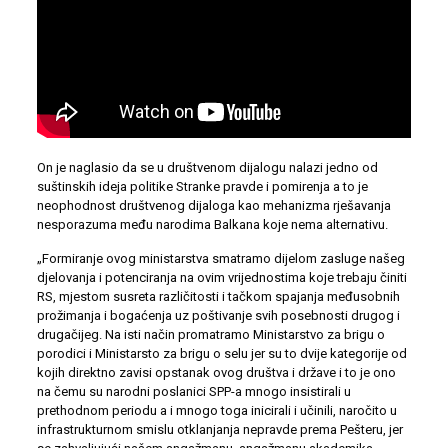
On je naglasio da se u društvenom dijalogu nalazi jedno od
suštinskih ideja politike Stranke pravde i pomirenja a to je
neophodnost društvenog dijaloga kao mehanizma rješavanja
nesporazuma među narodima Balkana koje nema alternativu.
„Formiranje ovog ministarstva smatramo dijelom zasluge našeg
djelovanja i potenciranja na ovim vrijednostima koje trebaju činiti
RS, mjestom susreta različitosti i tačkom spajanja međusobnih
prožimanja i bogaćenja uz poštivanje svih posebnosti drugog i
drugačijeg. Na isti način promatramo Ministarstvo za brigu o
porodici i Ministarsto za brigu o selu jer su to dvije kategorije od
kojih direktno zavisi opstanak ovog društva i države i to je ono
na čemu su narodni poslanici SPP-a mnogo insistirali u
prethodnom periodu a i mnogo toga inicirali i učinili, naročito u
infrastrukturnom smislu otklanjanja nepravde prema Pešteru, jer