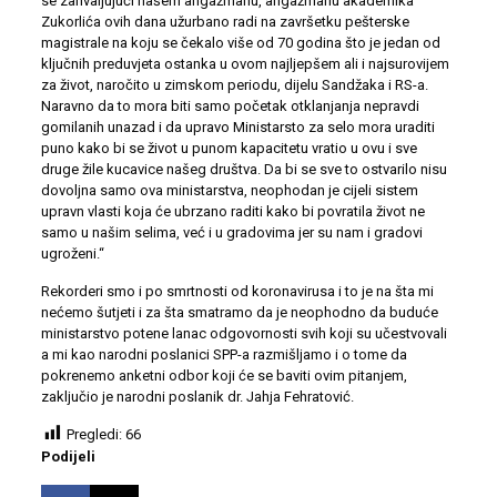
se zahvaljujući našem angažmanu, angažmanu akademika
Zukorlića ovih dana užurbano radi na završetku pešterske
magistrale na koju se čekalo više od 70 godina što je jedan od
ključnih preduvjeta ostanka u ovom najljepšem ali i najsurovijem
za život, naročito u zimskom periodu, dijelu Sandžaka i RS-a.
Naravno da to mora biti samo početak otklanjanja nepravdi
gomilanih unazad i da upravo Ministarsto za selo mora uraditi
puno kako bi se život u punom kapacitetu vratio u ovu i sve
druge žile kucavice našeg društva. Da bi se sve to ostvarilo nisu
dovoljna samo ova ministarstva, neophodan je cijeli sistem
upravn vlasti koja će ubrzano raditi kako bi povratila život ne
samo u našim selima, već i u gradovima jer su nam i gradovi
ugroženi.“
Rekorderi smo i po smrtnosti od koronavirusa i to je na šta mi
nećemo šutjeti i za šta smatramo da je neophodno da buduće
ministarstvo potene lanac odgovornosti svih koji su učestvovali
a mi kao narodni poslanici SPP-a razmišljamo i o tome da
pokrenemo anketni odbor koji će se baviti ovim pitanjem,
zaključio je narodni poslanik dr. Jahja Fehratović.
Pregledi:
66
Podijeli