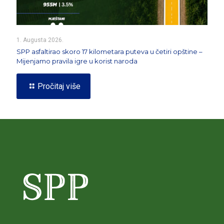
1. Augusta 2026.
SPP asfaltirao skoro 17 kilometara puteva u četiri opštine –
Mijenjamo pravila igre u korist naroda
Pročitaj više