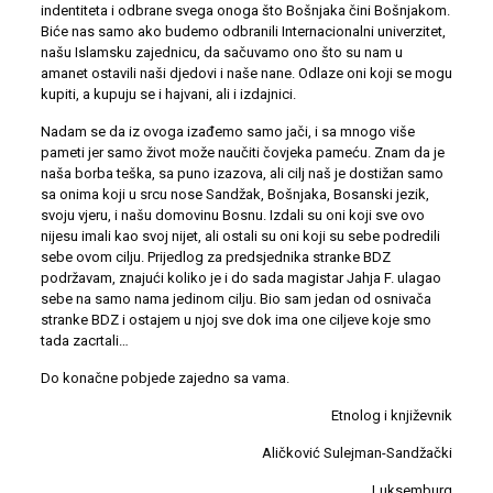
indentiteta i odbrane svega onoga što Bošnjaka čini Bošnjakom.
Biće nas samo ako budemo odbranili Internacionalni univerzitet,
našu Islamsku zajednicu, da sačuvamo ono što su nam u
amanet ostavili naši djedovi i naše nane. Odlaze oni koji se mogu
kupiti, a kupuju se i hajvani, ali i izdajnici.
Nadam se da iz ovoga izađemo samo jači, i sa mnogo više
pameti jer samo život može naučiti čovjeka pameću. Znam da je
naša borba teška, sa puno izazova, ali cilj naš je dostižan samo
sa onima koji u srcu nose Sandžak, Bošnjaka, Bosanski jezik,
svoju vjeru, i našu domovinu Bosnu. Izdali su oni koji sve ovo
nijesu imali kao svoj nijet, ali ostali su oni koji su sebe podredili
sebe ovom cilju. Prijedlog za predsjednika stranke BDZ
podržavam, znajući koliko je i do sada magistar Jahja F. ulagao
sebe na samo nama jedinom cilju. Bio sam jedan od osnivača
stranke BDZ i ostajem u njoj sve dok ima one ciljeve koje smo
tada zacrtali…
Do konačne pobjede zajedno sa vama.
Etnolog i književnik
Aličković Sulejman-Sandžački
Luksemburg