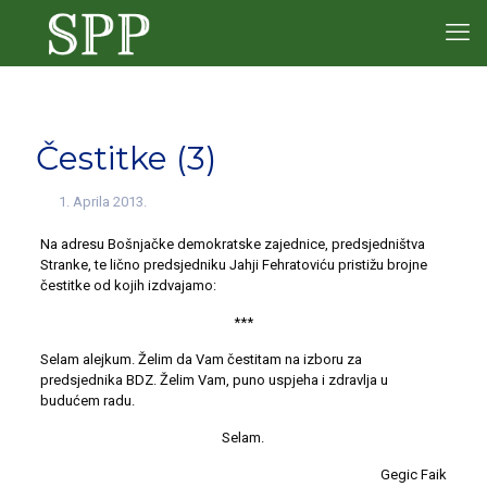
Čestitke (3)
1. Aprila 2013.
Na adresu Bošnjačke demokratske zajednice, predsjedništva
Stranke, te lično predsjedniku Jahji Fehratoviću pristižu brojne
čestitke od kojih izdvajamo:
***
Selam alejkum. Želim da Vam čestitam na izboru za
predsjednika BDZ. Želim Vam, puno uspjeha i zdravlja u
budućem radu.
Selam.
Gegic Faik