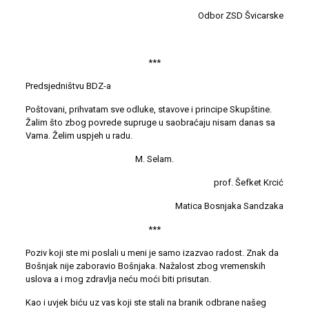
Odbor ZSD Švicarske
***
Predsjedništvu BDZ-a
Poštovani, prihvatam sve odluke, stavove i principe Skupštine.
Žalim što zbog povrede supruge u saobraćaju nisam danas sa
Vama. Želim uspjeh u radu.
M. Selam.
prof. Šefket Krcić
Matica Bosnjaka Sandzaka
***
Poziv koji ste mi poslali u meni je samo izazvao radost. Znak da
Bošnjak nije zaboravio Bošnjaka. Nažalost zbog vremenskih
uslova a i mog zdravlja neću moći biti prisutan.
Kao i uvjek biću uz vas koji ste stali na branik odbrane našeg