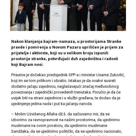
Nakon klanjanja bajram-namaza, u prostorijama Stranke
pravde i pomirenja u Novom Pazaru upriličen je prijem za
prijatelje i aktiviste, koji su u velikom broju ispunili
prostorije stranke, potvrđujući duh zajedništva i radosti
koji Bajram nosi.
Prisutne je dočekao predsjednik SPP-a i ministar Usame Zukorlić,
koji im se tom prilikom i obratio. Istakao je da ovakvi susreti
dodatno jačaju zajednicu, naglašavajući značaj međusobnog
povezivanja i zajednički provedenih trenutaka. Poručio je da će
uvijek biti na strani zajednice i u službi građana, te dodao da je
ujedinjenje jedina nada i put ka jačanju naroda.
– Molim Uzvišenog Allaha dž.š. da sačiuvamo mir, da se
izborimo za ravnopravnost na našim prostorima, da ujedinimo
muslimane na ovom prostoru, da ujedinimo muslimane
Sandžaka, da se ujedinimo politički, da se ujedinimo nacionalo,