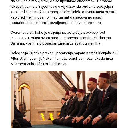
da se ujedinimo vjerski, da se ujedinimo akademski. Nemamo
luksuz kao mala zajednica u ovoj državi da budemo podijeljeni,
kao ujedinjeni možemo mnogo brže i lakše ostvariti naša prava i
kao ujedinjeni možemo imati garant da sačuvamo našu
budućnost stabilnom i bezbijednom na ovom prosotru.
Ovakvi susreti, kako je ocijenjeno, potvrđuju posvećenost
ministra Zukorlića svom narodu, posebno u mubarek danima
Bajrama, koji imaju poseban značaj za svakog vjernika.
Delegacija Stranke pravde i pomirenja bajram-namaz klanjala je u
Altun Alem džamiji. Nakon namaza obišli su mezar akademika
Muamera Zukorlića i proučili dovu.