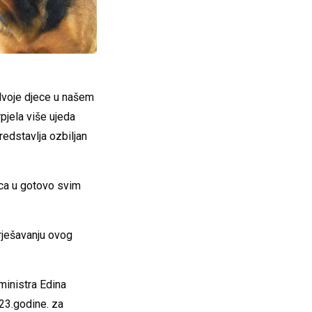
dvoje djece u našem
rpjela više ujeda
redstavlja ozbiljan
ica u gotovo svim
ješavanju ovog
ministra Edina
023.godine. za