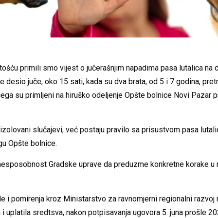
šću primili smo vijest o jučerašnjim napadima pasa lutalica na 
se desio juče, oko 15 sati, kada su dva brata, od 5 i 7 godina, pret
čega su primljeni na hiruško odeljenje Opšte bolnice Novi Pazar p
 izolovani slučajevi, već postaju pravilo sa prisustvom pasa lutal
ugu Opšte bolnice.
 nesposobnost Gradske uprave da preduzme konkretne korake u r
de i pomirenja kroz Ministarstvo za ravnomjerni regionalni razvoj 
 i uplatila sredtsva, nakon potpisavanja ugovora 5. juna prošle 2