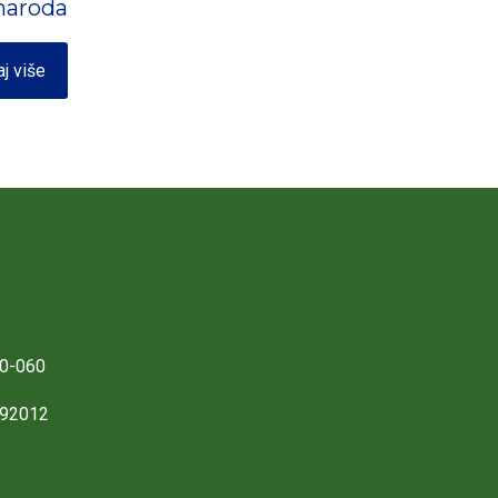
 naroda
aj više
0-060
892012