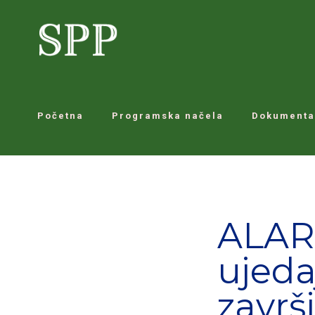
Početna
Programska načela
Dokumenta
ALAR
ujedaj
završi