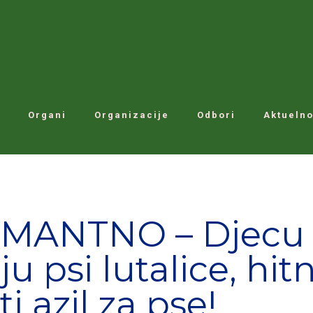
Organi
Organizacije
Odbori
Aktuelno
MANTNO – Djecu
u psi lutalice, hit
ti azil za pse!