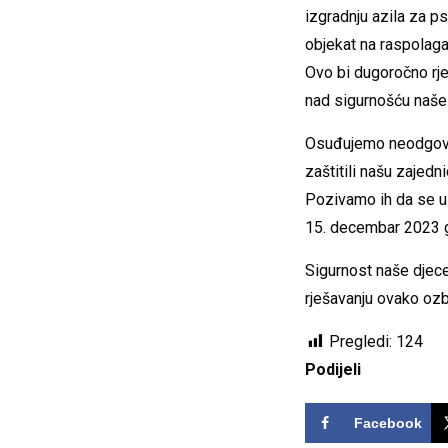
izgradnju azila za p
objekat na raspolaga
Ovo bi dugoročno rješ
nad sigurnošću naše 
Osuđujemo neodgovor
zaštitili našu zajedni
Pozivamo ih da se u n
15. decembar 2023 
Sigurnost naše djece 
rješavanju ovako ozb
Pregledi:
124
Podijeli
Facebook