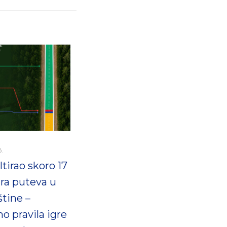
6.
tirao skoro 17
ra puteva u
štine –
o pravila igre