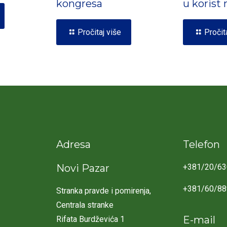
kongresa
u korist
Pročitaj više
Pročit
Adresa
Telefon
Novi Pazar
+381/20/63
+381/60/8
Stranka pravde i pomirenja,
Centrala stranke
E-mail
Rifata Burdževića 1