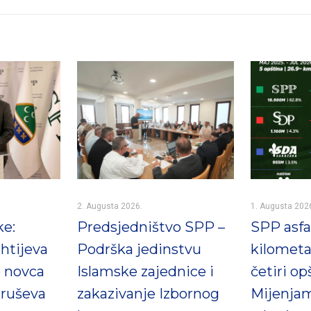
2. Augusta 2026.
1. Augusta 202
ke:
Predsjedništvo SPP –
SPP asfal
htijeva
Podrška jedinstvu
kilometa
e novca
Islamske zajednice i
četiri op
ruševa
zakazivanje Izbornog
Mijenjam