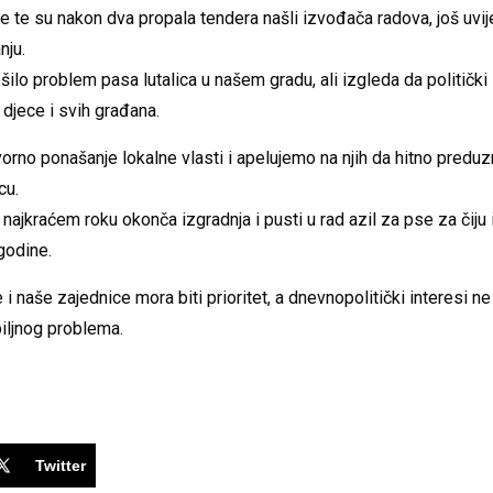
se te su nakon dva propala tendera našli izvođača radova, još uvi
nju.
ilo problem pasa lutalica u našem gradu, ali izgleda da politički 
djece i svih građana.
no ponašanje lokalne vlasti i apelujemo na njih da hitno predu
cu.
ajkraćem roku okonča izgradnja i pusti u rad azil za pse za čiju i
godine.
i naše zajednice mora biti prioritet, a dnevnopolitički interesi ne 
iljnog problema.
Twitter