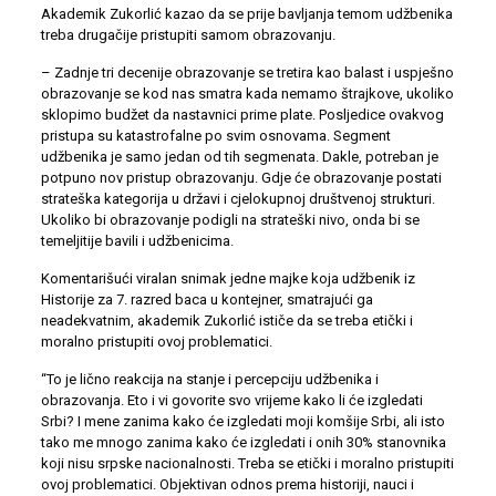
Akademik Zukorlić kazao da se prije bavljanja temom udžbenika
treba drugačije pristupiti samom obrazovanju.
– Zadnje tri decenije obrazovanje se tretira kao balast i uspješno
obrazovanje se kod nas smatra kada nemamo štrajkove, ukoliko
sklopimo budžet da nastavnici prime plate. Posljedice ovakvog
pristupa su katastrofalne po svim osnovama. Segment
udžbenika je samo jedan od tih segmenata. Dakle, potreban je
potpuno nov pristup obrazovanju. Gdje će obrazovanje postati
strateška kategorija u državi i cjelokupnoj društvenoj strukturi.
Ukoliko bi obrazovanje podigli na strateški nivo, onda bi se
temeljitije bavili i udžbenicima.
Komentarišući viralan snimak jedne majke koja udžbenik iz
Historije za 7. razred baca u kontejner, smatrajući ga
neadekvatnim, akademik Zukorlić ističe da se treba etički i
moralno pristupiti ovoj problematici.
“To je lično reakcija na stanje i percepciju udžbenika i
obrazovanja. Eto i vi govorite svo vrijeme kako li će izgledati
Srbi? I mene zanima kako će izgledati moji komšije Srbi, ali isto
tako me mnogo zanima kako će izgledati i onih 30% stanovnika
koji nisu srpske nacionalnosti. Treba se etički i moralno pristupiti
ovoj problematici. Objektivan odnos prema historiji, nauci i