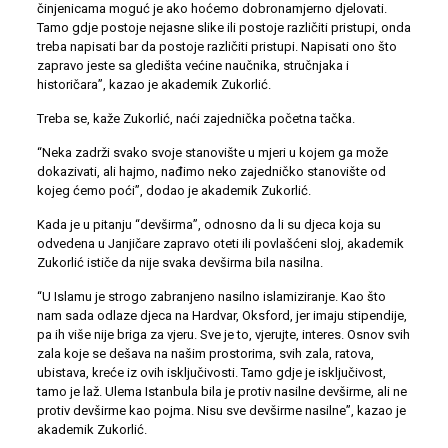
činjenicama moguć je ako hoćemo dobronamjerno djelovati.
Tamo gdje postoje nejasne slike ili postoje različiti pristupi, onda
treba napisati bar da postoje različiti pristupi. Napisati ono što
zapravo jeste sa gledišta većine naučnika, stručnjaka i
historičara”, kazao je akademik Zukorlić.
Treba se, kaže Zukorlić, naći zajednička početna tačka.
“Neka zadrži svako svoje stanovište u mjeri u kojem ga može
dokazivati, ali hajmo, nađimo neko zajedničko stanovište od
kojeg ćemo poći”, dodao je akademik Zukorlić.
Kada je u pitanju “devširma”, odnosno da li su djeca koja su
odvedena u Janjičare zapravo oteti ili povlašćeni sloj, akademik
Zukorlić ističe da nije svaka devširma bila nasilna.
“U Islamu je strogo zabranjeno nasilno islamiziranje. Kao što
nam sada odlaze djeca na Hardvar, Oksford, jer imaju stipendije,
pa ih više nije briga za vjeru. Sve je to, vjerujte, interes. Osnov svih
zala koje se dešava na našim prostorima, svih zala, ratova,
ubistava, kreće iz ovih isključivosti. Tamo gdje je isključivost,
tamo je laž. Ulema Istanbula bila je protiv nasilne devširme, ali ne
protiv devširme kao pojma. Nisu sve devširme nasilne”, kazao je
akademik Zukorlić.